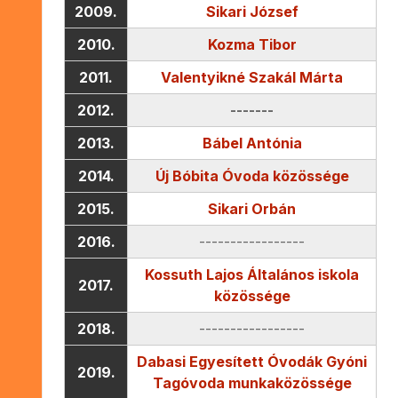
2009.
Sikari József
2010.
Kozma Tibor
2011.
Valentyikné Szakál Márta
2012.
-------
2013.
Bábel Antónia
2014.
Új Bóbita Óvoda közössége
2015.
Sikari Orbán
2016.
-----------------
Kossuth Lajos Általános iskola
2017.
közössége
2018.
-----------------
Dabasi Egyesített Óvodák Gyóni
2019.
Tagóvoda munkaközössége