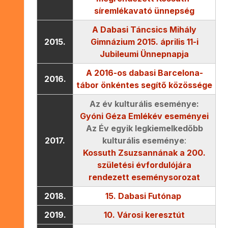
síremlékavató ünnepség
A Dabasi Táncsics Mihály
2015.
Gimnázium 2015. április 11-i
Jubileumi Ünnepnapja
A 2016-os dabasi Barcelona-
2016.
tábor önkéntes segítő közössége
Az év kulturális eseménye
:
Gyóni Géza Emlékév eseményei
Az Év egyik legkiemelkedőbb
2017.
kulturális eseménye
:
Kossuth Zsuzsannának a 200.
születési évfordulójára
rendezett eseménysorozat
2018.
15. Dabasi Futónap
2019.
10. Városi keresztút