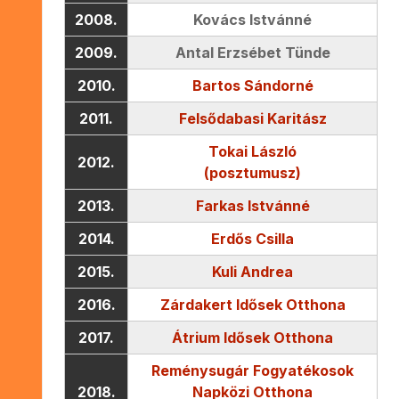
2008.
Kovács Istvánné
2009.
Antal Erzsébet Tünde
2010.
Bartos Sándorné
2011.
Felsődabasi Karitász
Tokai László
2012.
(posztumusz)
2013.
Farkas Istvánné
2014.
Erdős Csilla
2015.
Kuli Andrea
2016.
Zárdakert Idősek Otthona
2017.
Átrium Idősek Otthona
Reménysugár Fogyatékosok
2018.
Napközi Otthona