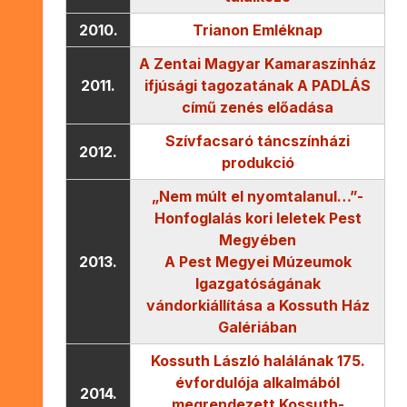
2010.
Trianon Emléknap
A Zentai Magyar Kamaraszínház
2011.
ifjúsági tagozatának A PADLÁS
című zenés előadása
Szívfacsaró táncszínházi
2012.
produkció
„Nem múlt el nyomtalanul…”-
Honfoglalás kori leletek Pest
Megyében
2013.
A Pest Megyei Múzeumok
Igazgatóságának
vándorkiállítása a Kossuth Ház
Galériában
Kossuth László halálának 175.
évfordulója alkalmából
2014.
megrendezett Kossuth-