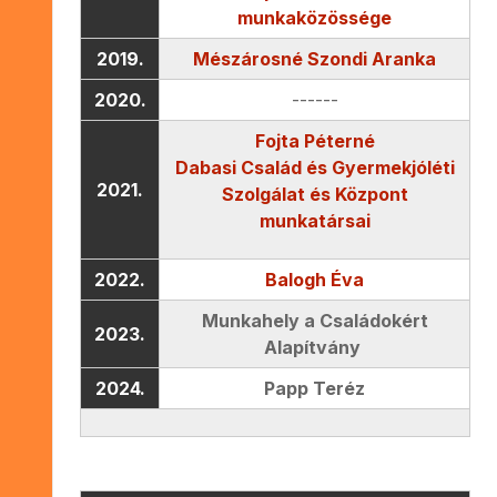
munkaközössége
2019.
Mészárosné Szondi Aranka
2020.
------
Fojta Péterné
Dabasi Család és Gyermekjóléti
2021.
Szolgálat és Központ
munkatársai
2022.
Balogh Éva
Munkahely a Családokért
2023.
Alapítvány
2024.
Papp Teréz