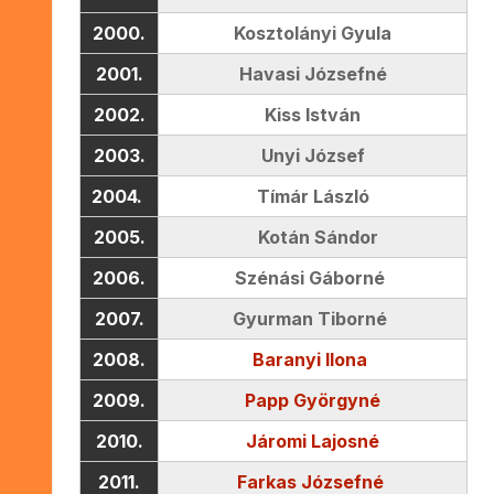
2000.
Kosztolányi Gyula
2001.
Havasi Józsefné
2002.
Kiss István
2003.
Unyi József
2004.
Tímár László
2005.
Kotán Sándor
2006.
Szénási Gáborné
2007.
Gyurman Tiborné
2008.
Baranyi Ilona
2009.
Papp Györgyné
2010.
Járomi Lajosné
2011.
Farkas Józsefné