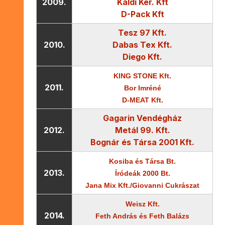
2009.
Kaldi Ker. Kft
D-Pack Kft
Tesz 97 Kft.
2010.
Dabas Tex Kft.
Diego Kft.
KING STONE Kft.
2011.
Bor Imréné
D-MEAT Kft.
Gagarin Vendégház
2012.
Metál 99. Kft.
Bognár és Társa 2001 Kft.
Kosiba és Társa Bt.
2013.
Íródeák 2000 Bt.
Jana Mix Kft./Giovanni Cukrászat
Weisz Kft.
2014.
Feth András és Feth Balázs