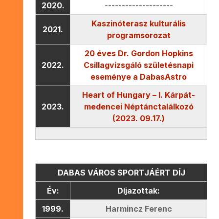
2020.
--------------------
Kaszinóterasz kulturális
2021.
programsorozat
20 éves Dr. Gordon Hopkins
2022.
Csillagvizsgáló születésnapi
eseménye
a DabasAstro
Heart of Hungary – I. Kárpát-
2023.
medencei Néptánctalálkozó
(2023. 09.17.)
DABAS VÁROS SPORTJÁÉRT DÍJ
Év:
Díjazottak:
1999.
Harmincz Ferenc