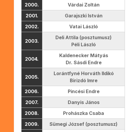
2000.
Várdai Zoltán
2001.
Garajszki István
2002.
Vatai László
Deli Attila (posztumusz)
2003.
Péli László
Kaldenecker Mátyás
2004.
Dr. Sásdi Endre
Lorántfyné Horváth Ildikó
2005.
Birizdó Imre
2006.
Pincési Endre
2007.
Danyis János
2008.
Prohászka Csaba
2009.
Sümegi József (posztumusz)