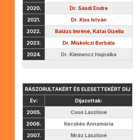
2020.
Dr. Sásdi Endre
2021.
Dr. Kiss István
2022.
Balázs Imréné, Kátai Gizella
2023.
Dr. Miskolczi Borbála
2024.
Dr. Klemencz Hajnalka
RÁSZORULTAKÉRT ÉS ELESETTEKÉRT DÍJ
Év:
Díjazottak:
2005.
Csoó Lászlóné
2006.
Kecskés Annamária
2007.
Mráz Lászlóné