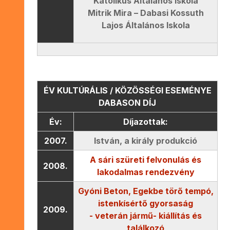
Katolikus Általános Iskola
Mitrik Mira – Dabasi Kossuth
Lajos Általános Iskola
ÉV KULTÚRÁLIS / KÖZÖSSÉGI ESEMÉNYE
DABASON DÍJ
Év:
Díjazottak:
2007.
István, a király produkció
A sári szüreti felvonulás és
2008.
lakodalmas rendezvény
Gyóni Beton, Egekbe törő tempó,
istenkísértő gyorsaság
2009.
- veterán jármű- kiállítás és
találkozó