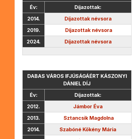
Év:
Díjazottak:
2014.
Díjazottak névsora
2019.
Díjazottak névsora
2024.
Díjazottak névsora
DABAS VÁROS IFJÚSÁGÁÉRT KÁSZONYI
DÁNIEL DÍJ
Év:
Díjazottak:
2012.
Jámbor Éva
2013.
Sztancsik Magdolna
2014.
Szabóné Kökény Mária