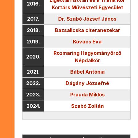
2016.
Kortárs Művészeti Egyesület
2017.
Dr. Szabó József János
2018.
Bazsalicska citeranezekar
2019.
Kovács Éva
Rozmaring Hagyományőrző
2020.
Népdalkör
2021.
Bábel Antónia
2022.
Dágány Józsefné
2023.
Prauda Miklós
2024.
Szabó Zoltán