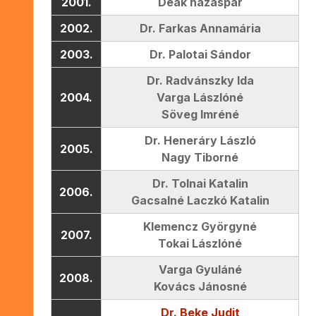
2001.
Deák házaspár
2002.
Dr. Farkas Annamária
2003.
Dr. Palotai Sándor
Dr. Radvánszky Ida
2004.
Varga Lászlóné
Söveg Imréné
Dr. Heneráry László
2005.
Nagy Tiborné
Dr. Tolnai Katalin
2006.
Gacsalné Laczkó Katalin
Klemencz Györgyné
2007.
Tokai Lászlóné
Varga Gyuláné
2008.
Kovács Jánosné
Dr. Beke Judit