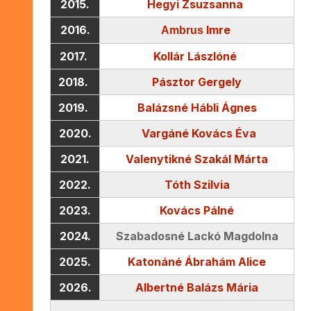
2015.
Hegyi Zsuzsanna
2016.
Imre
Ambrus
2017.
Kollár Lászlóné
2018.
Pásztor Gergely
2019.
Balázsné Hábli Ágnes
2020.
Vargáné Kovács Éva
2021.
Valenytikné Szakál Márta
2022.
Tóth Szilvia
2023.
Kovács Pálné
2024.
Szabadosné Lackó Magdolna
2025.
Katonáné Ábrahám Alice
2026.
Albertné Balázs Mária