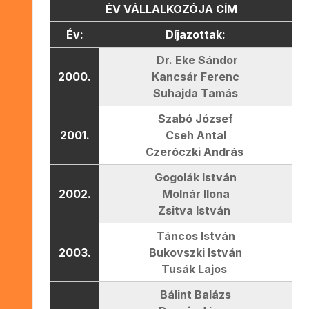
ÉV VÁLLALKOZÓJA CÍM
Év:
Díjazottak:
Dr. Eke Sándor
2000.
Kancsár Ferenc
Suhajda Tamás
Szabó József
2001.
Cseh Antal
Czeróczki András
Gogolák István
2002.
Molnár Ilona
Zsitva István
Táncos István
2003.
Bukovszki István
Tusák Lajos
Bálint Balázs