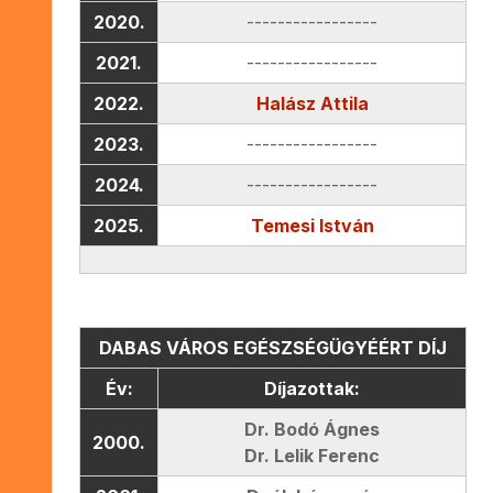
2020.
-----------------
2021.
-----------------
2022.
Halász Attila
2023.
-----------------
2024.
-----------------
2025.
Temesi István
DABAS VÁROS EGÉSZSÉGÜGYÉÉRT DÍJ
Év:
Díjazottak:
Dr. Bodó Ágnes
2000.
Dr. Lelik Ferenc