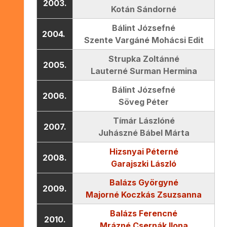
2003.
Kotán Sándorné
Bálint Józsefné
2004.
Szente Vargáné Mohácsi Edit
Strupka Zoltánné
2005.
Lauterné Surman Hermina
Bálint Józsefné
2006.
Söveg Péter
Tímár Lászlóné
2007.
Juhászné Bábel Márta
Hizsnyai Péterné
2008.
Garajszki László
Balázs Györgyné
2009.
Majorné Koczkás Zsuzsanna
Balázs Ferencné
2010.
Mrázné Csernák Ilona