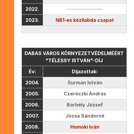
2022.
-----------------
2023.
NB1-es kézilabda csapat
DABAS VÁROS KÖRNYEZETVÉDELMÉÉRT
"TÉLESSY ISTVÁN"-DÍJ
Év:
Díjazottak:
2004.
Surman István
2005.
Czeróczki András
2006.
Borbély József
2007.
Józsa Sándorné
2008.
Homoki Iván