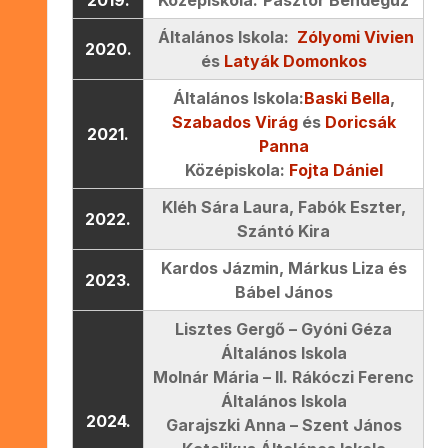
Általános Iskola:
Zólyomi Vivien
2020.
és
Latyák Domonkos
Általános Iskola:
Baski Bella
,
Szabados Virág
és
Doricsák
2021.
Panna
Középiskola:
Fojta Dániel
Kléh Sára Laura, Fabók Eszter,
2022.
Szántó Kira
Kardos Jázmin, Márkus Liza és
2023.
Bábel János
Lisztes Gergő – Gyóni Géza
Általános Iskola
Molnár Mária – II. Rákóczi Ferenc
Általános Iskola
2024.
Garajszki Anna – Szent János