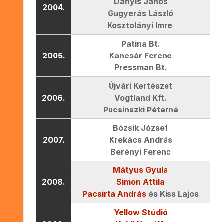
Danyis János
2004.
Gugyerás László
Kosztolányi Imre
Patina Bt.
2005.
Kancsár Ferenc
Pressman Bt.
Újvári Kertészet
2006.
Vogtland Kft.
Pucsinszki Péterné
Bózsik József
2007.
Krekács András
Berényi Ferenc
Mátyus Gyula
2008.
Simon Attila
Pacsirta András
és Kiss Lajos
Yellow Stúdió