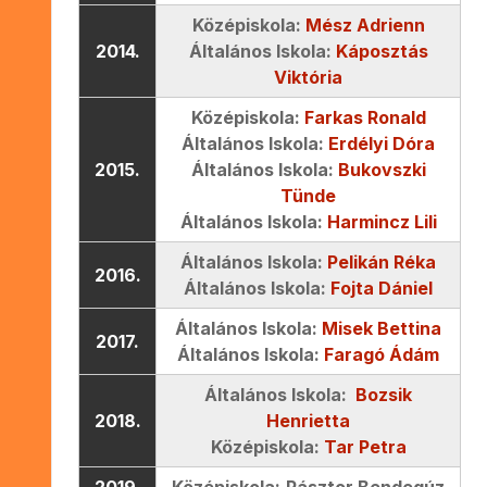
Középiskola:
Mész Adrienn
2014.
Általános Iskola:
Káposztás
Viktória
Középiskola:
Farkas Ronald
Általános Iskola:
Erdélyi Dóra
2015.
Általános Iskola:
Bukovszki
Tünde
Általános Iskola:
Harmincz Lili
Általános Iskola:
Pelikán Réka
2016.
Általános Iskola:
Fojta Dániel
Általános Iskola:
Misek Bettina
2017.
Általános Iskola:
Faragó Ádám
Általános Iskola:
Bozsik
2018.
Henrietta
Középiskola:
Tar Petra
2019.
Középiskola:
Pásztor Bendegúz