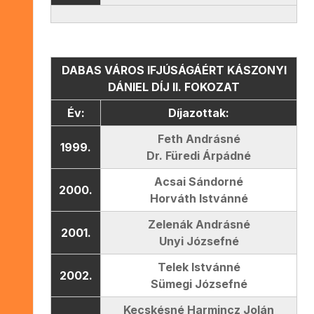
DABAS VÁROS IFJÚSÁGÁÉRT KÁSZONYI
DÁNIEL DÍJ II. FOKOZAT
Év:
Díjazottak:
Feth Andrásné
1999.
Dr. Füredi Árpádné
Acsai Sándorné
2000.
Horváth Istvánné
Zelenák Andrásné
2001.
Unyi Józsefné
Telek Istvánné
2002.
Sümegi Józsefné
Kecskésné Harmincz Jolán