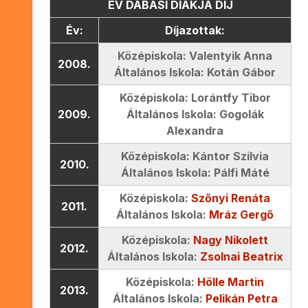
ÉV DABASI DIÁKJA DÍJ
Év:
Díjazottak:
Középiskola: Valentyik Anna
2008.
Általános Iskola: Kotán Gábor
Középiskola: Lorántfy Tibor
2009.
Általános Iskola: Gogolák
Alexandra
Középiskola: Kántor Szilvia
2010.
Általános Iskola: Pálfi Máté
Középiskola:
Szőnyi Renáta
2011.
Általános Iskola:
Mráz Gergő
Középiskola:
Nagy Nikolett
2012.
Általános Iskola:
Zsolnai Beatrix
Középiskola:
Hölle Martin
2013.
Általános Iskola:
Pelikán Petra