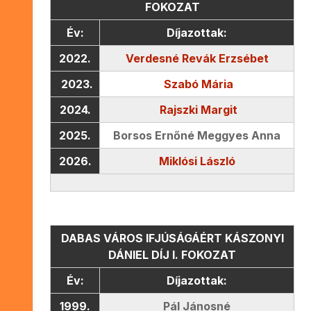
FOKOZAT
Év:
Díjazottak:
2022.
Verdesné Revák Erzsébet
2023.
Szabó Mária
2024.
Rajszki Margit
2025.
Borsos Ernőné Meggyes Anna
2026.
Miklósi László
DABAS VÁROS IFJÚSÁGÁÉRT KÁSZONYI
DÁNIEL DÍJ I. FOKOZAT
Év:
Díjazottak:
1999.
Pál Jánosné