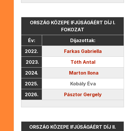
ORSZÁG KÖZEPE IFJÚSÁGÁÉRT DÍJ I.
FOKOZAT
Év:
Díjazottak:
2022.
Farkas Gabriella
2023.
Tóth Antal
2024.
Marton Ilona
2025.
Kobály Éva
2026.
Pásztor Gergely
ORSZÁG KÖZEPE IFJÚSÁGÁÉRT DÍJ II.