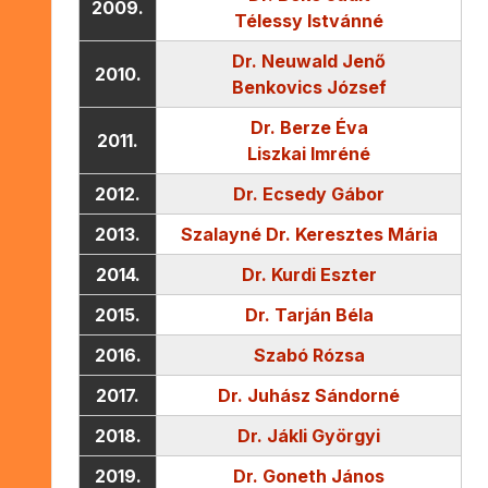
2009.
Télessy Istvánné
Dr. Neuwald Jenő
2010.
Benkovics József
Dr. Berze Éva
2011.
Liszkai Imréné
2012.
Dr. Ecsedy Gábor
2013.
Szalayné Dr. Keresztes Mária
2014.
Dr. Kurdi Eszter
2015.
Dr. Tarján Béla
2016.
Szabó Rózsa
2017.
Dr. Juhász Sándorné
2018.
Dr. Jákli Györgyi
2019.
Dr. Goneth János