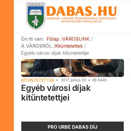
Ön itt van:
Főlap
VÁROSUNK
A VÁROSRÓL
Kitüntetettek
Egyéb városi díjak kitüntetettjei
KITÜNTETETTEK
2017. június 03
5445
Egyéb városi díjak
kitüntetettjei
PRO URBE DABAS DÍJ