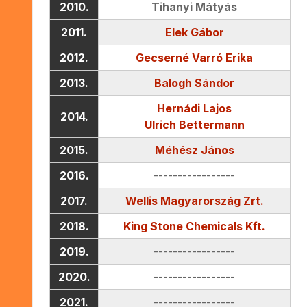
2010.
Tihanyi Mátyás
2011.
Elek Gábor
2012.
Gecserné Varró Erika
2013.
Balogh Sándor
Hernádi Lajos
2014.
Ulrich Bettermann
2015.
Méhész János
2016.
-----------------
2017.
Wellis Magyarország Zrt.
2018.
King Stone Chemicals Kft.
2019.
-----------------
2020.
-----------------
2021.
-----------------