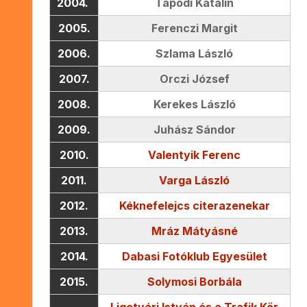
2004.
Tapodi Katalin
2005.
Ferenczi Margit
2006.
Szlama László
2007.
Orczi József
2008.
Kerekes László
2009.
Juhász Sándor
2010.
Valentyik Ferenc
2011.
Varga László
2012.
Kéknefelejcs citerazenekar
2013.
Mráz Mátyásné
2014.
Dabasi Fotóklub Egyesület
2015.
Solymosi Borbála
Ligetvári István és a Trafik Kör