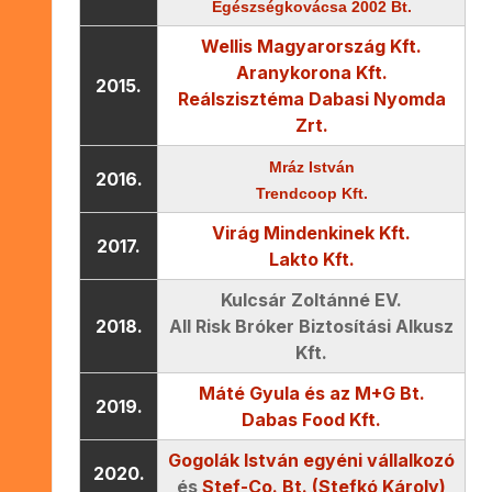
Egészségkovácsa 2002 Bt.
Wellis Magyarország Kft.
Aranykorona Kft.
2015.
Reálszisztéma Dabasi Nyomda
Zrt.
Mráz István
2016.
Trendcoop Kft.
Virág Mindenkinek Kft.
2017.
Lakto Kft.
Kulcsár Zoltánné EV.
2018.
All Risk Bróker Biztosítási Alkusz
Kft.
Máté Gyula és az M+G Bt.
2019.
Dabas Food Kft.
Gogolák István egyéni vállalkozó
2020.
és
Stef-Co. Bt. (Stefkó Károly)