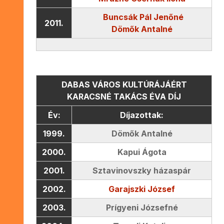
Buncsák Pál Jenőné
2011.
Dömők Antalné
DABAS VÁROS KULTÚRÁJÁÉRT
KARACSNÉ TAKÁCS ÉVA DÍJ
Év:
Díjazottak:
1999.
Dömők Antalné
2000.
Kapui Ágota
2001.
Sztavinovszky házaspár
2002.
Garajszki József
2003.
Prígyeni Józsefné