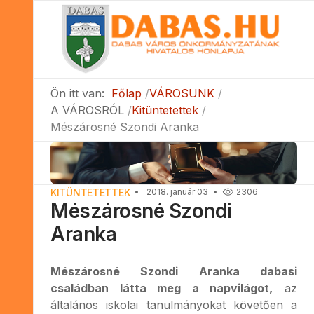
Ön itt van:
Főlap
VÁROSUNK
A VÁROSRÓL
Kitüntetettek
Mészárosné Szondi Aranka
KITÜNTETETTEK
2018. január 03
2306
Mészárosné Szondi
Aranka
Mészárosné Szondi Aranka dabasi
családban látta meg a napvilágot,
az
általános iskolai tanulmányokat követően a