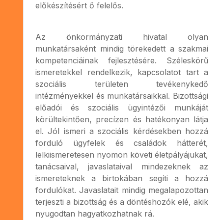
előkészítésért ő felelős.
Az önkormányzati hivatal olyan
munkatársaként mindig törekedett a szakmai
kompetenciáinak fejlesztésére. Széleskörű
ismeretekkel rendelkezik, kapcsolatot tart a
szociális területen tevékenykedő
intézményekkel és munkatársaikkal. Bizottsági
előadói és szociális ügyintézői munkáját
körültekintően, precízen és hatékonyan látja
el. Jól ismeri a szociális kérdésekben hozzá
forduló ügyfelek és családok hátterét,
lelkiismeretesen nyomon követi életpályájukat,
tanácsaival, javaslataival mindezeknek az
ismereteknek a birtokában segíti a hozzá
fordulókat. Javaslatait mindig megalapozottan
terjeszti a bizottság és a döntéshozók elé, akik
nyugodtan hagyatkozhatnak rá.