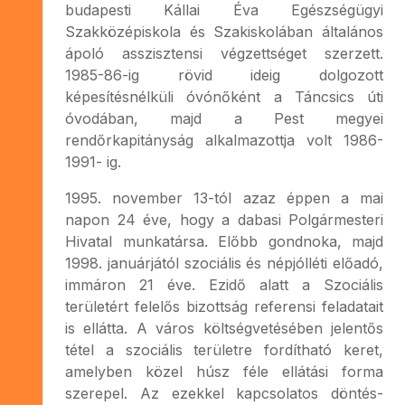
budapesti Kállai Éva Egészségügyi
Szakközépiskola és Szakiskolában általános
ápoló asszisztensi végzettséget szerzett.
1985-86-ig rövid ideig dolgozott
képesítésnélküli óvónőként a Táncsics úti
óvodában, majd a Pest megyei
rendőrkapitányság alkalmazottja volt 1986-
1991- ig.
1995. november 13-tól azaz éppen a mai
napon 24 éve, hogy a dabasi Polgármesteri
Hivatal munkatársa. Előbb gondnoka, majd
1998. januárjától szociális és népjólléti előadó,
immáron 21 éve. Ezidő alatt a Szociális
területért felelős bizottság referensi feladatait
is ellátta. A város költségvetésében jelentős
tétel a szociális területre fordítható keret,
amelyben közel húsz féle ellátási forma
szerepel. Az ezekkel kapcsolatos döntés-