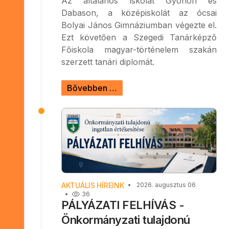
Az általános iskolát Gyónon és
Dabason, a középiskolát az ócsai
Bolyai János Gimnáziumban végezte el.
Ezt követően a Szegedi Tanárképző
Főiskola magyar-történelem szakán
szerzett tanári diplomát.
Bővebben …
AKTUÁLIS HÍREINK
2026. augusztus 06
36
PÁLYÁZATI FELHÍVÁS -
Önkormányzati tulajdonú