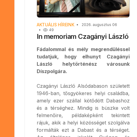
AKTUÁLIS HÍREINK
2026. augusztus 06
49
In memoriam Czagányi László
Fádalommal és mély megrendüléssel
tudatjuk, hogy elhunyt Czagányi
László helytörténész városunk
Díszpolgára.
Czagányi László Alsódabason született
1946-ban, tősgyökeres helyi családba,
amely ezer szállal kötődött Dabashoz
és a térséghez. Mindig is büszke volt
felmenőire, példaképként tekintett
rájuk, akik a helyi közösséget szolgálva
formálták ezt a Dabast és a térséget.