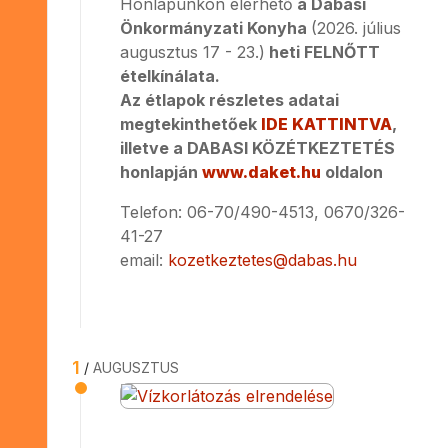
Honlapunkon elérhető
a Dabasi
Önkormányzati Konyha
(2026. július
augusztus 17 - 23.)
heti FELNŐTT
ételkínálata.
Az étlapok részletes adatai
megtekinthetőek
IDE KATTINTVA
,
illetve a DABASI KÖZÉTKEZTETÉS
honlapján
www.daket.hu
oldalon
Telefon: 06-70/490-4513, 0670/326-
41-27
email:
kozetkeztetes@dabas.hu
1
AUGUSZTUS