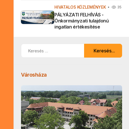
HIVATALOS KÖZLEMÉNYEK
35
PÁLYÁZATI FELHÍVÁS -
Önkormányzati tulajdonú
ingatlan értékesítése
Keresés...
Keresés...
Városháza