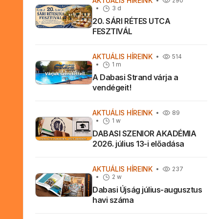
AKTUÁLIS HÍREINK
290
3 d
20. SÁRI RÉTES UTCA
FESZTIVÁL
AKTUÁLIS HÍREINK
514
1 m
A Dabasi Strand várja a
vendégeit!
AKTUÁLIS HÍREINK
89
1 w
DABASI SZENIOR AKADÉMIA
2026. július 13-i előadása
AKTUÁLIS HÍREINK
237
2 w
Dabasi Újság július-augusztus
havi száma