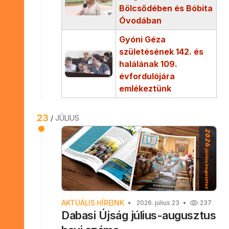
Bölcsődében és Bóbita
Óvodában
Gyóni Géza
születésének 142. és
halálának 109.
évfordulójára
emlékeztünk
23
JÚLIUS
AKTUÁLIS HÍREINK
2026. július 23
237
Dabasi Újság július-augusztus