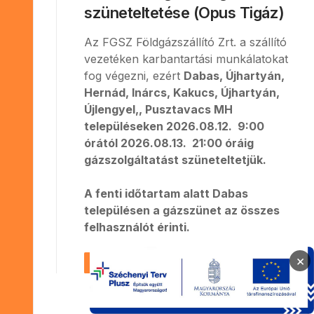
szüneteltetése (Opus Tigáz)
Az FGSZ Földgázszállító Zrt. a szállító
vezetéken karbantartási munkálatokat
fog végezni, ezért
Dabas, Újhartyán,
Hernád, Inárcs, Kakucs, Újhartyán,
Újlengyel,, Pusztavacs MH
településeken 2026.08.12. 9:00
órától 2026.08.13. 21:00 óráig
gázszolgáltatást szüneteltetjük.
A fenti időtartam alatt Dabas
településen a gázszünet az összes
felhasználót érinti.
×
Bővebben …
Továbbiak betöltése