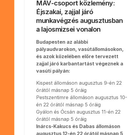
MÁV-csoport közlemény:
Éjszakai, zajjal járó
munkavégzés augusztusban
a lajosmizsei vonalon
Budapesten az alábbi
pályaudvarokon, vasútállomásokon,
és azok közelében előre tervezett
zajjal járó karbantartást végeznek a
vasúti pályán:
Kispest állomáson augusztus 9-én 22
órától másnap 5 óráig
Pestszentimre állomáson augusztus 10-
én 22 órától másnap 5 óráig
Gyálon és Ócsán augusztus 11-én 22
órától másnap 5 óráig
Inárcs-Kakucs és Dabas állomáson
augusztus 12-én 22 órától másnap 5