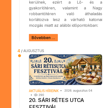
kerülnek, ezért a Lő- és a
gyakorlótéren, valamint a Nagy
robbantótéren való áthaladás
korlátozva lesz a várható katonai
mozgás miatt az alábbi időpontokban:
Bővebben …
4
AUGUSZTUS
AKTUÁLIS HÍREINK
2026. augusztus 04
290
20. SÁRI RÉTES UTCA
FESZTIVÁL