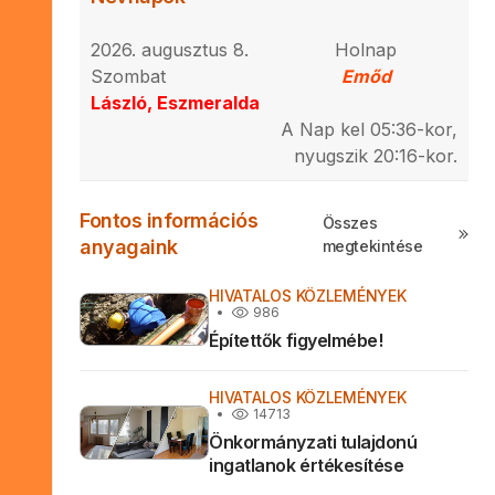
2026. augusztus 8.
Holnap
Szombat
Emőd
László, Eszmeralda
A Nap kel 05:36-kor,
nyugszik 20:16-kor.
Fontos információs
Összes
anyagaink
megtekintése
HIVATALOS KÖZLEMÉNYEK
986
Építettők figyelmébe!
HIVATALOS KÖZLEMÉNYEK
14713
Önkormányzati tulajdonú
ingatlanok értékesítése