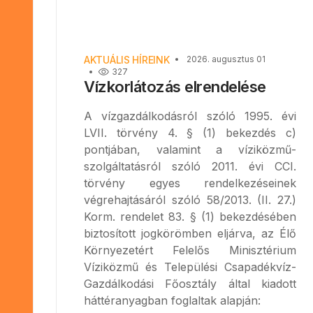
AKTUÁLIS HÍREINK
2026. augusztus 01
327
Vízkorlátozás elrendelése
A vízgazdálkodásról szóló 1995. évi
LVII. törvény 4. § (1) bekezdés c)
pontjában, valamint a víziközmű-
szolgáltatásról szóló 2011. évi CCI.
törvény egyes rendelkezéseinek
végrehajtásáról szóló 58/2013. (II. 27.)
Korm. rendelet 83. § (1) bekezdésében
biztosított jogkörömben eljárva, az Élő
Környezetért Felelős Minisztérium
Víziközmű és Települési Csapadékvíz-
Gazdálkodási Főosztály által kiadott
háttéranyagban foglaltak alapján: