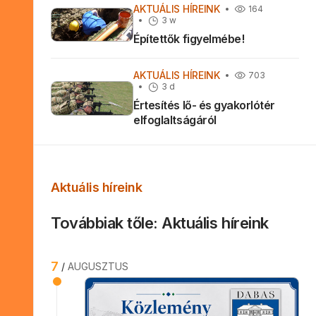
AKTUÁLIS HÍREINK
164
3 w
Építettők figyelmébe!
AKTUÁLIS HÍREINK
703
3 d
Értesítés lő- és gyakorlótér
elfoglaltságáról
Aktuális híreink
Továbbiak tőle: Aktuális híreink
7
AUGUSZTUS