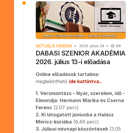
AKTUÁLIS HÍREINK
2026. július 28
89
DABASI SZENIOR AKADÉMIA
2026. július 13-i előadása
Online előadások tartalma:
megtekinthető
ide kattintva..
1. Versmontázs – Nyár, szerelem, idő -
Elmondja: Hermann Marika és Cserna
Ferenc
(2.07 perc)
2. Ki látogatott júniusba a Halász
Móricz-kúriába
(6.49 perc)
3. Júliusi névnapi köszöntések
(3.05