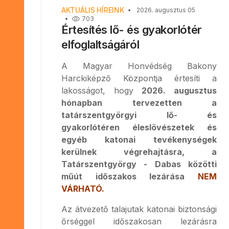
AKTUÁLIS HÍREINK
2026. augusztus 05
703
Értesítés lő- és gyakorlótér
elfoglaltságáról
A Magyar Honvédség Bakony
Harckiképző Központja értesíti a
lakosságot, hogy
2026. augusztus
hónapban tervezetten a
tatárszentgyörgyi lő- és
gyakorlótéren éleslövészetek és
egyéb katonai tevékenységek
kerülnek végrehajtásra, a
Tatárszentgyörgy - Dabas közötti
műút időszakos lezárása
NEM
VÁRHATÓ.
Az átvezető talajutak katonai biztonsági
őrséggel időszakosan lezárásra