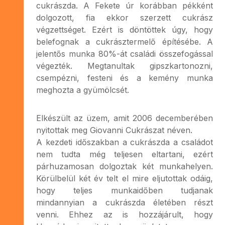
cukrászda. A Fekete úr korábban pékként
dolgozott, fia ekkor szerzett cukrász
végzettséget. Ezért is döntöttek úgy, hogy
belefognak a cukrásztermelő építésébe. A
jelentős munka 80%-át családi összefogással
végezték. Megtanultak gipszkartonozni,
csempézni, festeni és a kemény munka
meghozta a gyümölcsét.
Elkészült az üzem, amit 2006 decemberében
nyitottak meg Giovanni Cukrászat néven.
A kezdeti időszakban a cukrászda a családot
nem tudta még teljesen eltartani, ezért
párhuzamosan dolgoztak két munkahelyen.
Körülbelül két év telt el mire eljutottak odáig,
hogy teljes munkaidőben tudjanak
mindannyian a cukrászda életében részt
venni. Ehhez az is hozzájárult, hogy