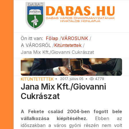
Ön itt van:
Főlap
VÁROSUNK
A VÁROSRÓL
Kitüntetettek
Jana Mix Kft./Giovanni Cukrászat
KITÜNTETETTEK
2017. július 05
4778
Jana Mix Kft./Giovanni
Cukrászat
A Fekete család 2004-ben fogott bele
vállalkozása kiépítéséhez.
Ebben az
időszakban a város gyóni részén nem volt