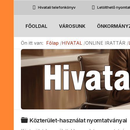
Hivatali telefonkönyv
Letölthető nyomt
FŐOLDAL
VÁROSUNK
ÖNKORMÁNY
Ön itt van:
Főlap
HIVATAL
ONLINE IRATTÁR
Mappa
Közterület-használat nyomtatványai