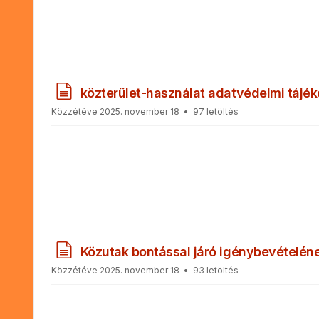
e
n
t
u
m
d
közterület-használat adatvédelmi tájék
o
Közzétéve 2025. november 18
97 letöltés
k
u
m
e
n
t
u
m
d
Közutak bontással járó igénybevételén
o
Közzétéve 2025. november 18
93 letöltés
k
u
m