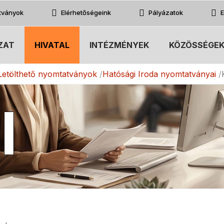
atványok
Elérhetőségeink
Pályázatok
E
ZAT
HIVATAL
INTÉZMÉNYEK
KÖZÖSSÉGE
Letölthető nyomtatványok
Hatósági Iroda nyomtatványai