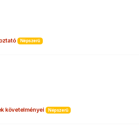
oztató
Népszerű
ek követelményei
Népszerű