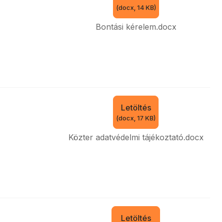
(
docx,
14 KB
)
Bontási kérelem.docx
Letöltés
(
docx,
17 KB
)
Közter adatvédelmi tájékoztató.docx
Letöltés