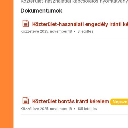
Közterület-használattal kapcsolatos nyomtatvány
Dokumentumok
d
Közterület-használati engedély iránti k
o
Közzétéve 2025. november 18
3 letöltés
k
u
m
e
n
t
u
m
d
Közterület bontás iránti kérelem
Népsze
o
Közzétéve 2025. november 18
105 letöltés
k
u
m