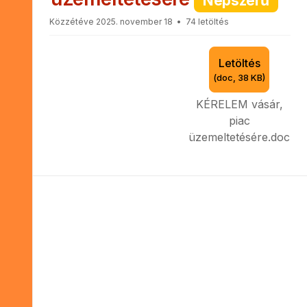
Népszerű
k
Közzétéve 2025. november 18
74 letöltés
u
Letöltés
m
(
doc,
38 KB
)
e
KÉRELEM vásár,
n
piac
t
üzemeltetésére.doc
u
m