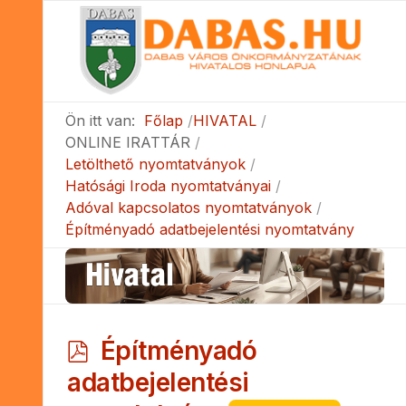
Ön itt van:
Főlap
HIVATAL
ONLINE IRATTÁR
Letölthető nyomtatványok
Hatósági Iroda nyomtatványai
Adóval kapcsolatos nyomtatványok
Építményadó adatbejelentési nyomtatvány
p
Építményadó
d
adatbejelentési