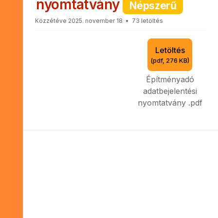
f
nyomtatvány
Népszerű
Közzétéve 2025. november 18
73 letöltés
Letöltés
(
pdf,
276 KB
)
Építményadó
adatbejelentési
nyomtatvány .pdf