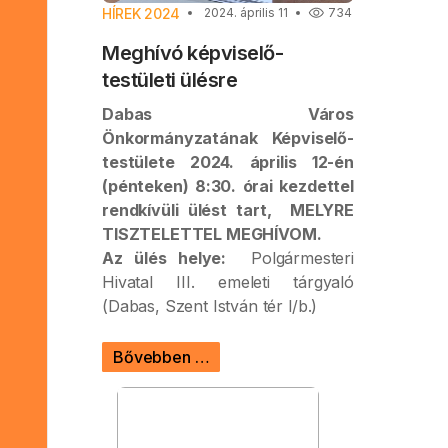
HÍREK 2024
2024. április 11
734
Meghívó képviselő-
testületi ülésre
Dabas Város
Önkormányzatának Képviselő-
testülete 2024. április 12-én
(pénteken) 8:30. órai kezdettel
rendkívüli ülést tart, MELYRE
TISZTELETTEL MEGHÍVOM.
Az ülés helye:
Polgármesteri
Hivatal III. emeleti tárgyaló
(Dabas, Szent István tér l/b.)
Bővebben …