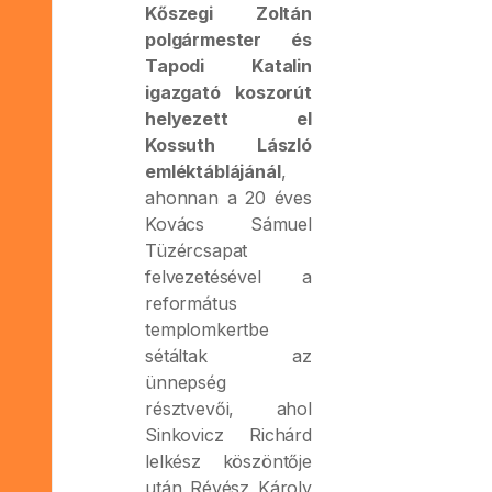
Kőszegi Zoltán
polgármester és
Tapodi Katalin
igazgató koszorút
helyezett el
Kossuth László
emléktáblájánál
,
ahonnan a 20 éves
Kovács Sámuel
Tüzércsapat
felvezetésével a
református
templomkertbe
sétáltak az
ünnepség
résztvevői, ahol
Sinkovicz Richárd
lelkész köszöntője
után Révész Károly