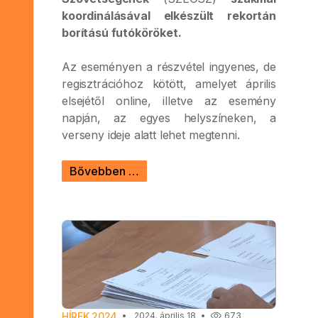
koordinálásával elkészült rekortán
borítású futóköröket.
Az eseményen a részvétel ingyenes, de
regisztrációhoz kötött, amelyet április
elsejétől online, illetve az esemény
napján, az egyes helyszíneken, a
verseny ideje alatt lehet megtenni.
Bővebben …
HÍREK 2024
2024. április 18
673