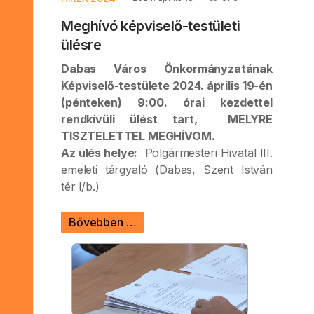
Meghívó képviselő-testületi
ülésre
Dabas Város Önkormányzatának
Képviselő-testülete 2024. április 19-én
(pénteken) 9:00. órai kezdettel
rendkívüli ülést tart, MELYRE
TISZTELETTEL MEGHÍVOM.
Az ülés helye:
Polgármesteri Hivatal III.
emeleti tárgyaló (Dabas, Szent István
tér l/b.)
Bővebben …