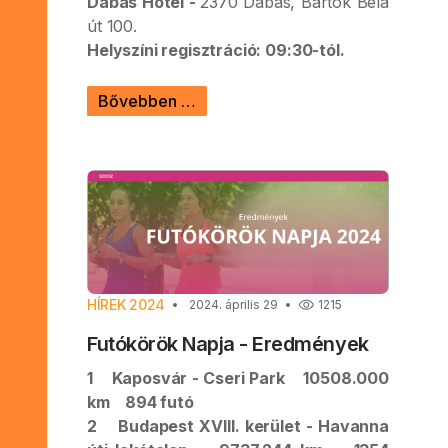
Dabas Hotel -
2370 Dabas, Bartók Béla
út 100.
Helyszíni regisztráció: 09:30-tól.
Bővebben …
HÍREK 2024
2024. április 29
1215
Futókörök Napja - Eredmények
1 Kaposvár - Cseri Park 10508.000
km 894 futó
2 Budapest XVIII. kerület - Havanna