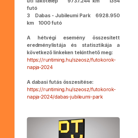
úti lakótelep 9737.244 km 1354
futó
3 Dabas - Jubileumi Park 6928.950
km 1000 futó
A hétvégi esemény összesített
eredménylistája és statisztikája a
következő linkeken tekinthető meg:
https://runtiming.hu/szeosz/futokorok-
napja-2024
A dabasi futás összesítése:
https://runtiming.hu/szeosz/futokorok-
napja-2024/dabas-jubileumi-park