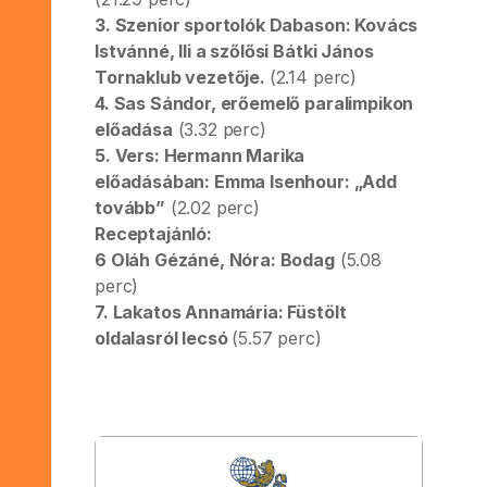
3. Szenior sportolók Dabason: Kovács
Istvánné, Ili a szőlősi Bátki János
Tornaklub vezetője.
(2.14 perc)
4. Sas Sándor, erőemelő paralimpikon
előadása
(3.32 perc)
5. Vers: Hermann Marika
előadásában: Emma Isenhour: „Add
tovább”
(2.02 perc)
Receptajánló:
6 Oláh Gézáné, Nóra: Bodag
(5.08
perc)
7. Lakatos Annamária: Füstölt
oldalasról lecsó
(5.57 perc)