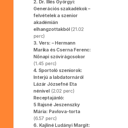
2. Dr. Illés Györgyi:
Generációs szakadékok –
felvételek a szenior
akadémián
elhangzottakból
(21.02
perc)
3. Vers: – Hermann
Marika és Cserna Ferenc:
Nőnapi szóvirágcsokor
(1.45 perc)
4. Sportoló szeniorok:
Interjú a labdatornáról
Lázár Józsefné Eta
nénivel
(2.02 perc)
Receptajánló:
5 Rajsné Jeszenszky
Mária: Pavlova-torta
(6.57 perc)
6. Kajliné Ludányi Margit: