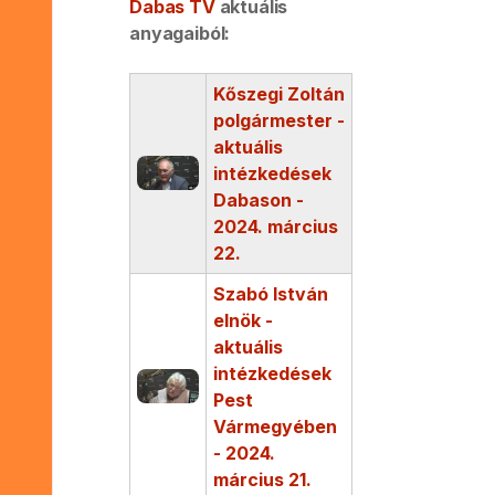
Dabas TV
aktuális
anyagaiból:
Kőszegi Zoltán
polgármester -
aktuális
intézkedések
Dabason -
2024. március
22.
Szabó István
elnök -
aktuális
intézkedések
Pest
Vármegyében
- 2024.
március 21.