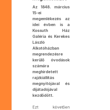
Az 1848. március
15-ei
megemlékezés az
idei évben is a
Kossuth Ház
Galéria és Kerekes
László
Alkotóházban
megrendezésre
kerülő óvodások
számára
meghirdetett
rajzkiállítás
megnyitójával és
díjátadójával
kezdődött.
Ezt követően