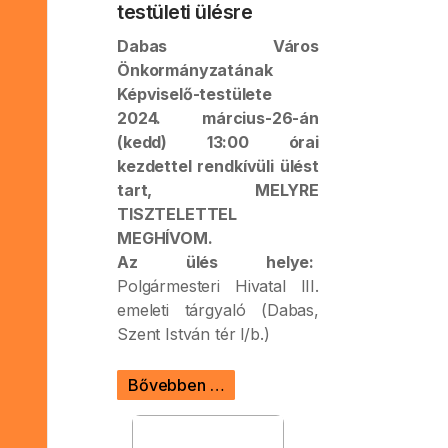
testületi ülésre
Dabas Város
Önkormányzatának
Képviselő-testülete
2024. március-26-án
(kedd) 13:00 órai
kezdettel rendkívüli ülést
tart, MELYRE
TISZTELETTEL
MEGHÍVOM.
Az ülés helye:
Polgármesteri Hivatal III.
emeleti tárgyaló (Dabas,
Szent István tér l/b.)
Bővebben …