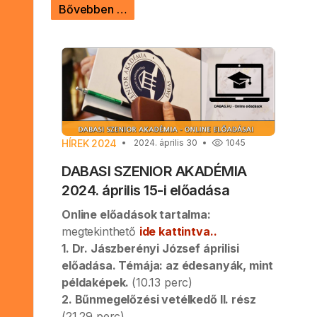
Bővebben …
HÍREK 2024
2024. április 30
1045
DABASI SZENIOR AKADÉMIA
2024. április 15-i előadása
Online előadások tartalma:
megtekinthető
ide kattintva..
1. Dr. Jászberényi József áprilisi
előadása. Témája: az édesanyák, mint
példaképek.
(10.13 perc)
2. Bűnmegelőzési vetélkedő II. rész
(21.29 perc)