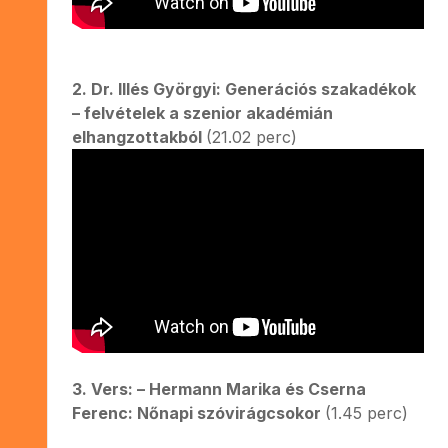
2. Dr. Illés Györgyi: Generációs szakadékok
– felvételek a szenior akadémián
elhangzottakból
(21.02 perc)
3. Vers: – Hermann Marika és Cserna
Ferenc: Nőnapi szóvirágcsokor
(1.45 perc)