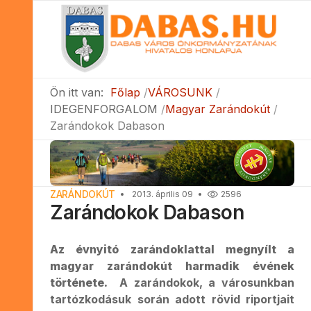
Ön itt van:
Főlap
VÁROSUNK
IDEGENFORGALOM
Magyar Zarándokút
Zarándokok Dabason
ZARÁNDOKÚT
2013. április 09
2596
Zarándokok Dabason
Az évnyitó zarándoklattal megnyílt a
magyar zarándokút harmadik évének
története.
A zarándokok, a városunkban
tartózkodásuk során adott rövid riportjait