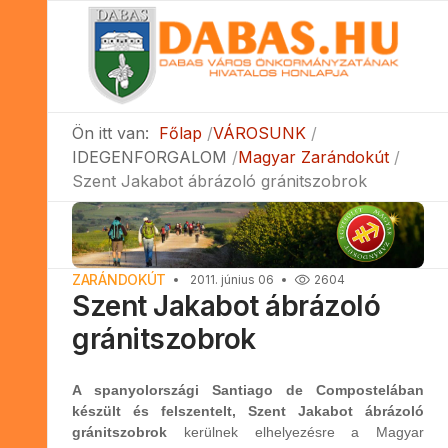
Ön itt van:
Főlap
VÁROSUNK
IDEGENFORGALOM
Magyar Zarándokút
Szent Jakabot ábrázoló gránitszobrok
ZARÁNDOKÚT
2011. június 06
2604
Szent Jakabot ábrázoló
gránitszobrok
A spanyolországi Santiago de Compostelában
készült és felszentelt, Szent Jakabot ábrázoló
gránitszobrok
kerülnek elhelyezésre a Magyar