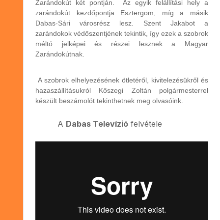
Zarándokút két pontján. Az egyik felállítási hely a
zarándokút kezdőpontja Esztergom, míg a másik
Dabas-Sári városrész lesz. Szent Jakabot a
zarándokok védőszentjének tekintik, így ezek a szobrok
méltó jelképei és részei lesznek a Magyar
Zarándokútnak.
A szobrok elhelyezésének ötletéről, kivitelezésükről és
hazaszállításukról Kőszegi Zoltán polgármesterrel
készült beszámolót tekinthetnek meg olvasóink.
A
Dabas Televízió
felvétele