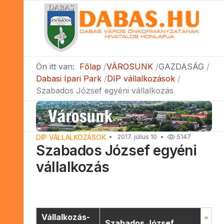
Ön itt van:
Főlap
VÁROSUNK
GAZDASÁG
Dabasi Ipari Park
DIP vállalkozások
Szabados József egyéni vállalkozás
DIP VÁLLALKOZÁSOK
2017. július 10
5147
Szabados József egyéni
vállalkozás
Vállalkozás-
Szabados József