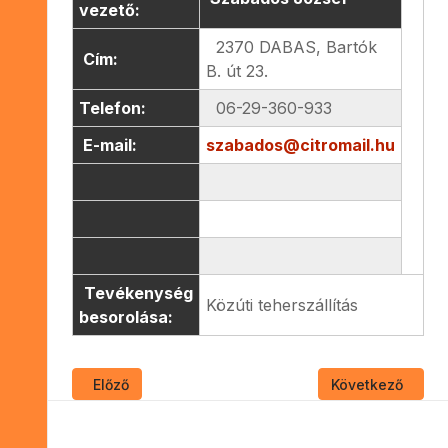
vezető:
2370 DABAS, Bartók
Cím:
B. út 23.
Telefon:
06-29-360-933
E-mail:
szabados@citromail.hu
Tevékenység
Közúti teherszállítás
besorolása:
Előző cikk: STEEL-TRANSZ Kft.
Következő cikk: 
Előző
Következő