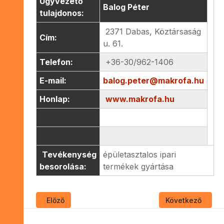
Ügyvezető
Balog Péter
tulajdonos:
2371 Dabas, Köztársaság
Cím:
u. 61.
Telefon:
+36-30/962-1406
E-mail:
balog.peter@makrofa.hu
Honlap:
www.makrofa.hu
Tevékenység
épületasztalos ipari
besorolása:
termékek gyártása
Előző cikk: TESZ-97 KFT.
Következő cikk: 
Előző
Következő