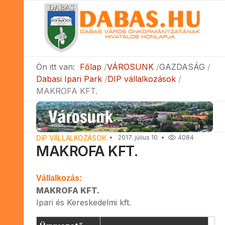
Ön itt van:
Főlap
VÁROSUNK
GAZDASÁG
Dabasi Ipari Park
DIP vállalkozások
MAKROFA KFT.
DIP VÁLLALKOZÁSOK
2017. július 10
4084
MAKROFA KFT.
Vállalkozás:
MAKROFA KFT.
Ipari és Kereskedelmi kft.