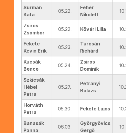
Surman
Fehér
05.22.
10.18.
Kata
Nikolett
Zsiros
05.22.
Kővári Lilla
10.25.
Zsombor
Fekete
Turcsán
05.23.
10.25.
Kevin Erik
Richárd
Kucsák
Zsiros
05.24.
10.26.
Bence
Dominik
Szkicsák
Petrányi
Hébel
05.27.
10.29.
Balázs
Petra
Horváth
05.30.
Fekete Lajos
10.30.
Petra
Banasák
Györgyövics
06.03.
10.31.
Panna
Gergő