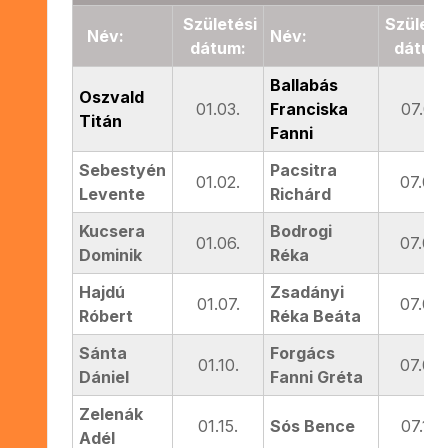
Születési
Születé
Név:
Név:
dátum:
dátum
Ballabás
Oszvald
01.03.
Franciska
07.01.
Titán
Fanni
Sebestyén
Pacsitra
01.02.
07.02.
Levente
Richárd
Kucsera
Bodrogi
01.06.
07.02.
Dominik
Réka
Hajdú
Zsadányi
01.07.
07.02.
Róbert
Réka Beáta
Sánta
Forgács
01.10.
07.03.
Dániel
Fanni Gréta
Zelenák
01.15.
Sós Bence
07.10.
Adél