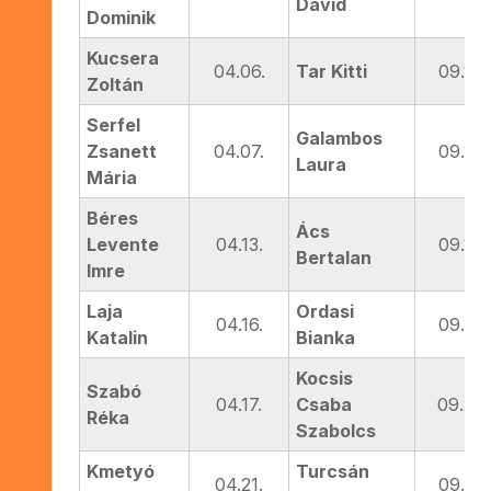
Dávid
Dominik
Kucsera
04.06.
Tar Kitti
09.18.
Zoltán
Serfel
Galambos
Zsanett
04.07.
09.18.
Laura
Mária
Béres
Ács
Levente
04.13.
09.19.
Bertalan
Imre
Laja
Ordasi
04.16.
09.21.
Katalin
Bianka
Kocsis
Szabó
04.17.
Csaba
09.26.
Réka
Szabolcs
Kmetyó
Turcsán
04.21.
09.27.