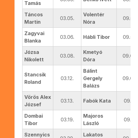
Tamás
Táncos
Volentér
03.05.
09.02.
Martin
Nóra
Zagyvai
03.06.
Hábli Tibor
09.03.
Blanka
Józsa
Kmetyó
03.08.
09.04.
Nikolett
Dóra
Bálint
Stancsik
03.12.
Gergely
09.09.
Roland
Balázs
Vörös Alex
03.13.
Fabók Kata
09.11.
József
Dombai
Majoros
03.19.
09.11.
Tibor
László
Szennyics
Lakatos