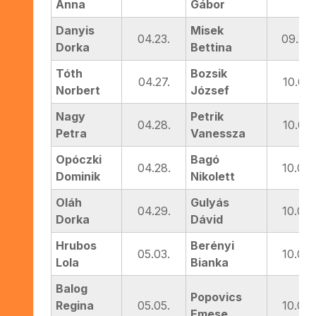
Anna
Gábor
Danyis
Misek
04.23.
09.29.
Dorka
Bettina
Tóth
Bozsik
04.27.
10.01.
Norbert
József
Nagy
Petrik
04.28.
10.01.
Petra
Vanessza
Opóczki
Bagó
04.28.
10.03.
Dominik
Nikolett
Oláh
Gulyás
04.29.
10.03.
Dorka
Dávid
Hrubos
Berényi
05.03.
10.05.
Lola
Bianka
Balog
Popovics
Regina
05.05.
10.05.
Emese