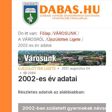
Ön itt van:
Főlap
VÁROSUNK
A VÁROSRÓL
Újszülöttek Ligete
2002-es év adatai
ÚJSZÜLÖTTEK LIGETE
2021. augusztus 04
2084
2002-es év adatai
Részletes adatok az alábbiakban:
2002-ben született gyermekek névsor