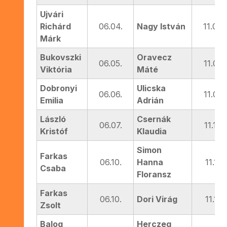
Ujvári
Richárd
06.04.
Nagy István
11.04.
Márk
Bukovszki
Oravecz
06.05.
11.05.
Viktória
Máté
Dobronyi
Ulicska
06.06.
11.07.
Emilia
Adrián
László
Csernák
06.07.
11.10.
Kristóf
Klaudia
Simon
Farkas
06.10.
Hanna
11.11.
Csaba
Floransz
Farkas
06.10.
Dori Virág
11.11.
Zsolt
Balog
Herczeg