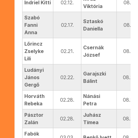
Indriel Kitti
02.12.
08.13.
Viktória
Szabó
Sztaskó
Fanni
02.17.
08.16.
Daniella
Anna
Lőrincz
Csernák
Zselyke
02.21.
08.21.
József
Lili
Ludányi
Garajszki
János
02.22.
08.22.
Bálint
Gergő
Horváth
Nánási
02.28.
08.23.
Rebeka
Petra
Pásztor
Juhász
02.28.
08.26.
Zalán
Tímea
Fabók
03.03.
Benkő Ivett
08.28.