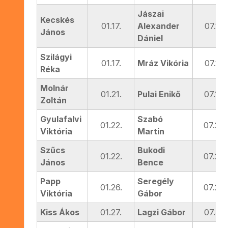
Jászai
Kecskés
01.17.
Alexander
07.12.
János
Dániel
Szilágyi
01.17.
Mráz Vikória
07.13.
Réka
Molnár
01.21.
Pulai Enikő
07.18.
Zoltán
Gyulafalvi
Szabó
01.22.
07.28.
Viktória
Martin
Szűcs
Bukodi
01.22.
07.29.
János
Bence
Papp
Seregély
01.26.
07.29.
Viktória
Gábor
Kiss Ákos
01.27.
Lagzi Gábor
07.31.