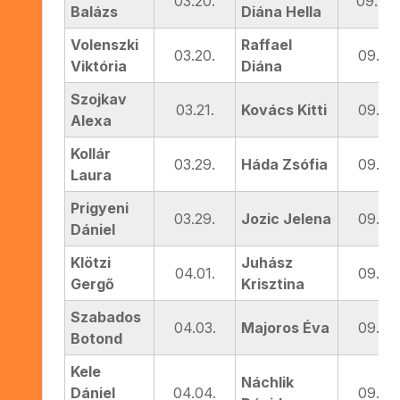
03.20.
09.22.
Balázs
Diána Hella
Volenszki
Raffael
03.20.
09.12.
Viktória
Diána
Szojkav
03.21.
Kovács Kitti
09.16.
Alexa
Kollár
03.29.
Háda Zsófia
09.16.
Laura
Prigyeni
03.29.
Jozic Jelena
09.17.
Dániel
Klötzi
Juhász
04.01.
09.17.
Gergő
Krisztina
Szabados
04.03.
Majoros Éva
09.17.
Botond
Kele
Náchlik
Dániel
04.04.
09.17.