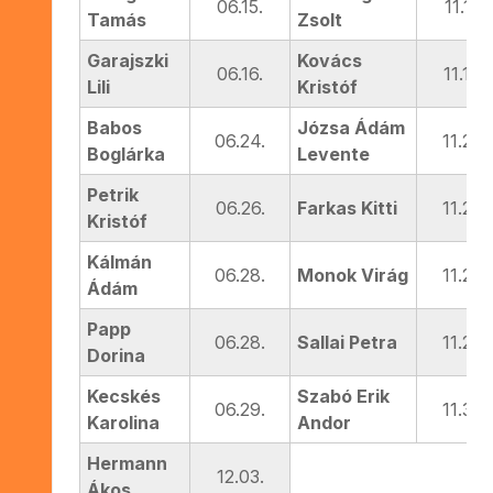
06.15.
11.13.
Tamás
Zsolt
Garajszki
Kovács
06.16.
11.19.
Lili
Kristóf
Babos
Józsa Ádám
06.24.
11.25.
Boglárka
Levente
Petrik
06.26.
Farkas Kitti
11.26.
Kristóf
Kálmán
06.28.
Monok Virág
11.28.
Ádám
Papp
06.28.
Sallai Petra
11.29.
Dorina
Kecskés
Szabó Erik
06.29.
11.30.
Karolina
Andor
Hermann
12.03.
Ákos