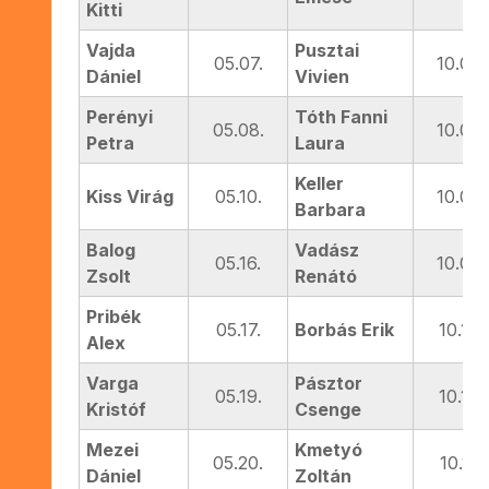
Kitti
Vajda
Pusztai
05.07.
10.06.
Dániel
Vivien
Perényi
Tóth Fanni
05.08.
10.08.
Petra
Laura
Keller
Kiss Virág
05.10.
10.08.
Barbara
Balog
Vadász
05.16.
10.09.
Zsolt
Renátó
Pribék
05.17.
Borbás Erik
10.14.
Alex
Varga
Pásztor
05.19.
10.14.
Kristóf
Csenge
Mezei
Kmetyó
05.20.
10.17.
Dániel
Zoltán