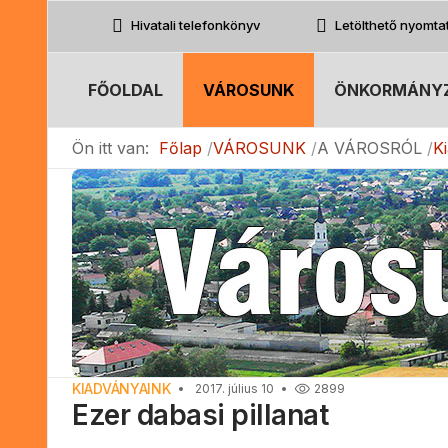
Hivatali telefonkönyv
Letölthető nyomt
FŐOLDAL
VÁROSUNK
ÖNKORMÁNY
Ön itt van:
Főlap
VÁROSUNK
A VÁROSRÓL
K
KIADVÁNYAINK
2017. július 10
2899
Ezer dabasi pillanat