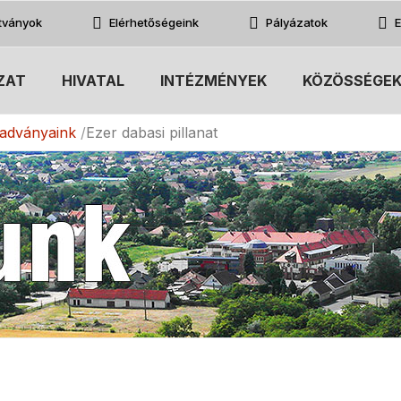
atványok
Elérhetőségeink
Pályázatok
E
ZAT
HIVATAL
INTÉZMÉNYEK
KÖZÖSSÉGE
iadványaink
Ezer dabasi pillanat