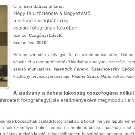
Cím:
Ezer dabasi pillanat
Négy falu története a kiegyezéstől
a második világháborúig
családi fotográfiák tükrében
Szerző:
Czagányi László
Kiadás éve:
2010
Háromesztendős aktív gyűjtő- és alkotómunka után, Dabas
készült el a monográfiaértékű kiadvány amelynek szerzője, sze
szerző munkatársai
Valentyik Ferenc
,
Szavinovszky Győz
kiadvány tervezőszerkesztője,
Paálné Szűcs Mária
voltak. Kia
A kiadvány a dabasi lakosság összefogása nélkül
hirdetett fotográfiagyűjtés eredményeként megmozdult a vá
kre bocsátották családi fotográfiáikat, a fiókok mélyén lapuló emlé
t a sok személyes holmit nemes és értelmes célokra használjuk fel.
a fiókok mélyén lapuló, felbecsülhetetlen helytörténeti anyagot, maj