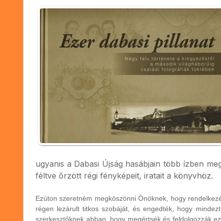
ugyanis a Dabasi Újság hasábjain több ízben meg
féltve őrzött régi fényképeit, iratait a könyvhöz.
Ezúton szeretném megköszönni Önöknek, hogy rendelkezésün
régen lezárult titkos szobáját, és engedték, hogy mindez
szerkesztőknek abban, hogy megértsék és feldolgozzák ezt 