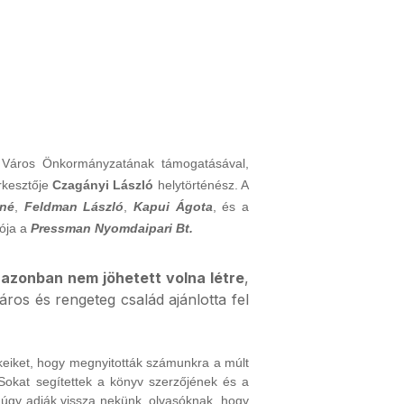
 Város Önkormányzatának támogatásával,
rkesztője
Czagányi László
helytörténész. A
őné
,
Feldman László
,
Kapui Ágota
, és a
dója a
Pressman Nyomdaipari Bt.
 azonban nem jöhetett volna létre
,
ros és rengeteg család ajánlotta fel
keiket, hogy megnyitották számunkra a múlt
 Sokat segítettek a könyv szerzőjének és a
d úgy adják vissza nekünk, olvasóknak, hogy