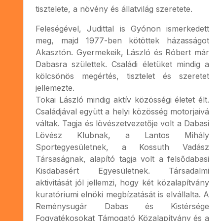
tisztelete, a növény és állatvilág szeretete.
Feleségével, Judittal is Gyónon ismerkedett
meg, majd 1977-ben kötöttek házasságot
Akasztón. Gyermekeik, László és Róbert már
Dabasra születtek. Családi életüket mindig a
kölcsönös megértés, tisztelet és szeretet
jellemezte.
Tokai László mindig aktív közösségi életet élt.
Családjával együtt a helyi közösség motorjaivá
váltak. Tagja és lövészetvezetője volt a Dabasi
Lövész Klubnak, a Lantos Mihály
Sportegyesületnek, a Kossuth Vadász
Társaságnak, alapító tagja volt a felsődabasi
Kisdabasért Egyesületnek. Társadalmi
aktivitását jól jellemzi, hogy két közalapítvány
kuratóriumi elnöki megbízatását is elvállalta. A
Reménysugár Dabas és Kistérsége
Fogyatékosokat Támogató Közalapítvány és a