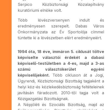
Serpico Közbiztonsági Közalapítvány
kuratóriumi elnöke volt.
Több lövészversenyen indult és
eredményesen szerepelt. Dabas Város
Önkormányzata az Év Sportolója címmel
tüntette ki a lövészetben elért eredményeiért.
1994 óta, 18 éve, immáron 5. ciklusát töltve
képviselte választói érdekét a dabasi
képviselő-testületben a 4-es, majd a 3-as
számú választókerület egyéni
képviselőjeként.
Több cikluson át a Jogi,
Ügyrendi, Közbiztonsági Bizottság tagjaként a
helyi köz-és közlekedésbiztonság feltételeinek
javításán fáradozott. 2010-től tagja volt a
Közigazgatási Bizottságnak.
A Népjóléti és Szociális Bizottság, majd az