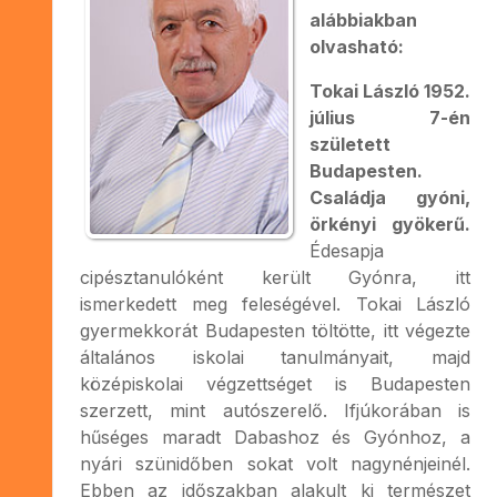
alábbiakban
olvasható:
Tokai László 1952.
július 7-én
született
Budapesten.
Családja gyóni,
örkényi gyökerű.
Édesapja
cipésztanulóként került Gyónra, itt
ismerkedett meg feleségével. Tokai László
gyermekkorát Budapesten töltötte, itt végezte
általános iskolai tanulmányait, majd
középiskolai végzettséget is Budapesten
szerzett, mint autószerelő. Ifjúkorában is
hűséges maradt Dabashoz és Gyónhoz, a
nyári szünidőben sokat volt nagynénjeinél.
Ebben az időszakban alakult ki természet