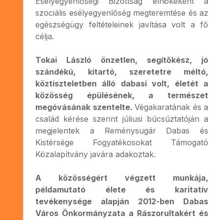
Esélyegyenlőségi Bizottság elnökeként a
szociális esélyegyenlőség megteremtése és az
egészségügy feltételeinek javítása volt a fő
célja.
Tokai László önzetlen, segítőkész, jó
szándékú, kitartó, szeretetre méltó,
köztiszteletben álló dabasi volt, életét a
közösség épülésének, a természet
megóvásának szentelte.
Végakaratának és a
család kérése szerint júliusi búcsúztatóján a
megjelentek a Reménysugár Dabas és
Kistérsége Fogyatékosokat Támogató
Közalapítvány javára adakoztak.
A közösségért végzett munkája,
példamutató élete és karitatív
tevékenysége alapján 2012-ben Dabas
Város Önkormányzata a Rászorultakért és