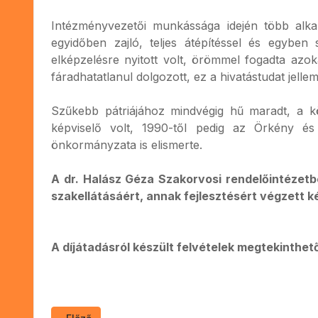
Intézményvezetői munkássága idején több alkal
egyidőben zajló, teljes átépítéssel és egyben 
elképzelésre nyitott volt, örömmel fogadta azo
fáradhatatlanul dolgozott, ez a hivatástudat jell
Szűkebb pátriájához mindvégig hű maradt, a köz
képviselő volt, 1990-től pedig az Örkény és
önkormányzata is elismerte.
A dr. Halász Géza Szakorvosi rendelőintézetb
szakellátásáért, annak fejlesztésért végzett 
A díjátadásról készült felvételek megtekinthe
Előző cikk: Valentyik Ferenc