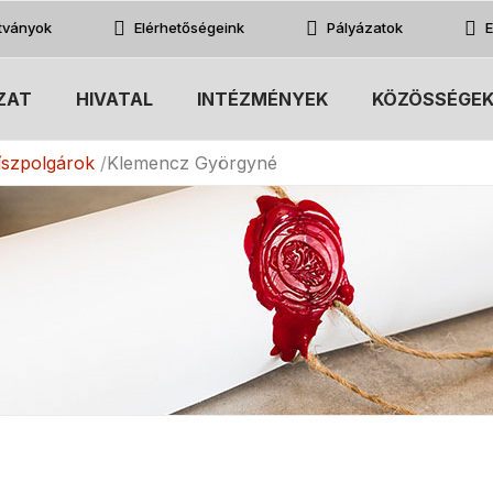
atványok
Elérhetőségeink
Pályázatok
E
ZAT
HIVATAL
INTÉZMÉNYEK
KÖZÖSSÉGE
íszpolgárok
Klemencz Györgyné