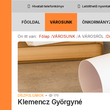
Hivatali telefonkönyv
Letölthető nyomt
FŐOLDAL
VÁROSUNK
ÖNKORMÁNY
Ön itt van:
Főlap
VÁROSUNK
A VÁROSRÓL
D
DÍSZPOLGÁROK
170
Klemencz Györgyné