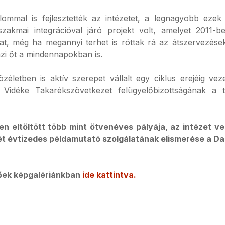
ommal is fejlesztették az intézetet, a legnagyobb ezek 
szakmai integrációval járó projekt volt, amelyet 2011-b
kat, még ha megannyi terhet is róttak rá az átszervezés
emzi őt a mindennapokban is.
életben is aktív szerepet vállalt egy ciklus erejéig ve
 Vidéke Takarékszövetkezet felügyelőbizottságának a 
en eltöltött több mint ötvenéves pályája, az intézet v
két évtizedes példamutató szolgálatának elismerése a Da
tőek képgalériánkban
ide kattintva
.