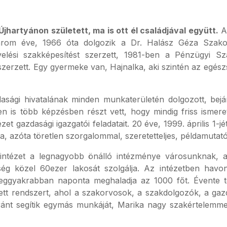
hartyánon született, ma is ott él családjával együtt.
Az
nhárom éve, 1966 óta dolgozik a Dr. Halász Géza Szako
velési szakképesítést szerzett, 1981-ben a Pénzügyi S
zerzett. Egy gyermeke van, Hajnalka, aki szintén az egé
asági hivatalának minden munkaterületén dolgozott, bejá
 is több képzésben részt vett, hogy mindig friss ismere
tézet gazdasági igazgatói feladatait. 20 éve, 1999. április 1-
a, azóta töretlen szorgalommal, szeretetteljes, példamutató
őintézet a legnagyobb önálló intézménye városunknak,
ég közel 60ezer lakosát szolgálja. Az intézetben hav
leggyakrabban naponta meghaladja az 1000 főt. Évente 
ett rendszert, ahol a szakorvosok, a szakdolgozók, a gaz
ránt segítik egymás munkáját, Marika nagy szakértelemmel