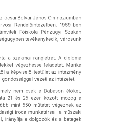
 ócsai Bolyai János Gimnáziumban
rvosi Rendelőintézetben. 1969-ben
zámviteli Főiskola Pénzügyi Szakán
szségügyben tevékenykedik, városunk
rta a szakmai ranglétrát. A diploma
tekkel végezhesse feladatát. Marika
jétől a képviselő-testület az intézmény
 gondossággal vezeti az intézetet.
 amely nem csak a Dabason élőket,
onta 21 és 25 ezer között mozog a
több mint 550 műtétet végeznek az
dasági iroda munkatársai, a műszaki
, irányítja a dolgozók és a betegek