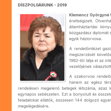
DÍSZPOLGÁRUNK - 2019
Klemencz Györgyné Új
érettségizett. Ötve
államháztartási köny
közgazdász diplomát s
egyik háziorvosa.
A rendelőintézet gazd
megszerzését követően
1982-től látja el az in
vezetőjének választott
A szakorvosi rendel
hanem az egész térs
rendelésen megjelenő betegek létszáma, azaz 
egynapos sebészeten. Ezt a bonyolult és összet
feladatokat ellátók, összesen 144 dolgozó egya
megelégedésére.