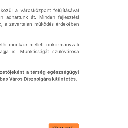
közül a városközpont felújításával
en adhattunk át. Minden fejlesztési
ek, a zavartalan működés érdekében
zetői munkája mellett önkormányzati
tagja is. Munkásságát szülővárosa
ezetőjeként a térség egészségügyi
bas Város Díszpolgára kitüntetés.
Következő cikk: Dr. Eke Sándor