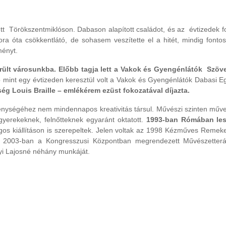
tt Törökszentmiklóson. Dabason alapított családot, és az évtizedek fo
 óta csökkentlátó, de sohasem veszítette el a hitét, mindig fontosn
ményt.
rült városunkba.
Előbb tagja lett a Vakok és Gyengénlátók Szöve
mint egy évtizeden keresztül volt a Vakok és Gyengénlátók Dabasi E
g Louis Braille – emlékérem ezüst fokozatával díjazta.
kenységéhez nem mindennapos kreativitás társul. Művészi szinten műve
yerekeknek, felnőtteknek egyaránt oktatott.
1993-ban Rómában lest
os kiállításon is szerepeltek. Jelen voltak az 1998 Kézműves Remek
 és 2003-ban a Kongresszusi Központban megrendezett Művészetterá
yi Lajosné néhány munkáját.