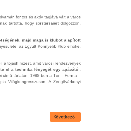
lyamán fontos és aktív tagjává vált a város
ak tartotta, hogy sorstársaiért dolgozzon,
tségének, majd maga is klubot alapított
gyesülete, az Együtt Könnyebb Klub elnöke.
li a tojáshímzést, amit városi rendezvények
e el a technika lényegét egy apácától.
ei című tárlaton, 1999-ben a Tér – Forma –
pia Világkongresszuson. A Zengővárkonyi
Következő cikk: Mitták Ferenc
Következő