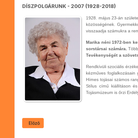
DÍSZPOLGÁRUNK - 2007 (1928-2018)
1928. május 23-án születe
közösségének. Gyermekkora
visszaadja számukra a re
Marika néni 1972-ben ke
sorstársai számára.
Több 
Tevékenységét a szövetsé
Rendkívüli szociális érzé
kézműves foglalkozásain g
Hímes tojásai számos rang
Stílus című kiállításon
Tojásmúzeum is őrzi Erdél
Előző cikk: Dr. Lelik Ferenc (1924-2015)
Előző