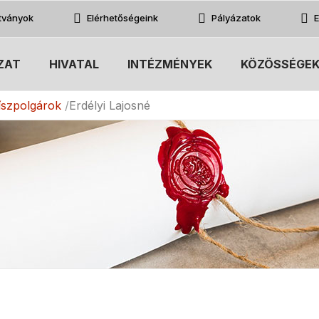
atványok
Elérhetőségeink
Pályázatok
E
ZAT
HIVATAL
INTÉZMÉNYEK
KÖZÖSSÉGE
íszpolgárok
Erdélyi Lajosné