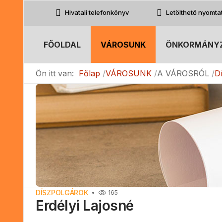
Hivatali telefonkönyv
Letölthető nyomt
FŐOLDAL
VÁROSUNK
ÖNKORMÁNY
Ön itt van:
Főlap
VÁROSUNK
A VÁROSRÓL
D
DÍSZPOLGÁROK
165
Erdélyi Lajosné