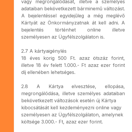
vagy megrongálódását, illetve a személyes
adataiban bekövetkezett bárminemű változást.
A bejelentéssel egyidejűleg a még meglévő
Kártyát az Önkormányzatnak át kell adni. A
bejelentés történhet online illetve
személyesen az Ügyfélszolgálaton is.
2.7 A kártyaigénylés
18 éves korig 500 Ft. azaz ötszáz forint,
illetve 18 év felett 1.000.- Ft azaz ezer forint
díj ellenében lehetséges.
2.8 A Kártya elvesztése, ellopása,
megrongálódása, illetve személyes adataiban
bekövetkezett változások esetén új Kártya
kibocsátását kell kezdeményezni online vagy
személyesen az Ügyfélszolgálaton, amelynek
költsége 3.000.- Ft, azaz ezer forint.