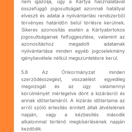
nem igazolja, úgy a Kártya használatával
összefüggő jogosultságait azonnali hatállyal
elveszti és adatai a nyilvántartási rendszerből
törvényes határidőn belül törlésre kerülnek.
Sikeres azonosítás esetén a Kártyabirtokos
jogosultságainak felfüggesztése, valamint az
azonosításhoz megadott adatainak
nyilvántartása minden egyéb jogcselekmény
igénybevétele nélkül megszüntetésre kerül.
5.8 Az Önkormányzat minden
szerződésszegést, visszaélést egyedileg
megvizsgál és az ügy valamennyi
körülményét mérlegelve dönt a kizárásról és
annak időtartamáról. A kizárás időtartama az
erről szóló értesítés érintett általi átvételének
napján, vagy a kézbesítés második
alkalommal történő megkísérlésének napján
kezdődik.