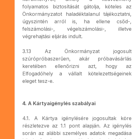
folyamatos biztosítását gátolja, köteles az
Önkormányzatot haladéktalanul tájékoztatni,
úgyszintén arról is, ha ellene csőd-,
felszámolási-, végelszámolási-, illetve
végrehajtási eljárás indult.
3.13 Az Önkormányzat jogosult
szúrópróbaszerűen, akár próbavásárlás
keretében ellenőrizni azt, hogy az
Elfogadóhely a vállalt kötelezettségeinek
eleget tesz-e.
4. A Kártyaigénylés szabályai
4.1. A Kártya igénylésére jogosultak köre
részletezve az 1.1 pont alapján. Az igénylés
során az alábbi személyes adatok megadása