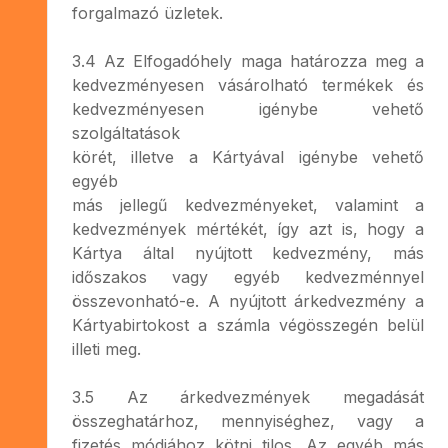
forgalmazó üzletek.
3.4 Az Elfogadóhely maga határozza meg a
kedvezményesen vásárolható termékek és
kedvezményesen igénybe vehető
szolgáltatások
körét, illetve a Kártyával igénybe vehető
egyéb
más jellegű kedvezményeket, valamint a
kedvezmények mértékét, így azt is, hogy a
Kártya által nyújtott kedvezmény, más
időszakos vagy egyéb kedvezménnyel
összevonható-e. A nyújtott árkedvezmény a
Kártyabirtokost a számla végösszegén belül
illeti meg.
3.5 Az árkedvezmények megadását
összeghatárhoz, mennyiséghez, vagy a
fizetés módjához kötni tilos. Az egyéb más