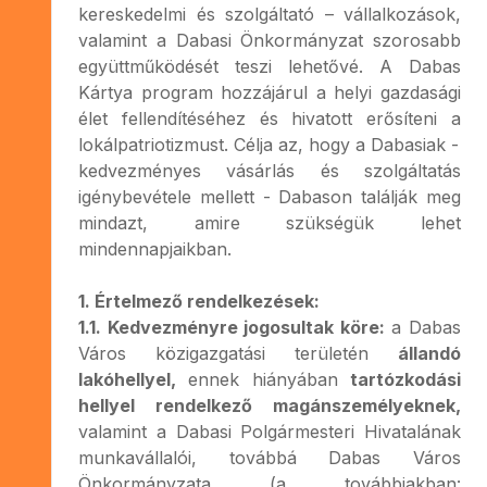
kereskedelmi és szolgáltató – vállalkozások,
valamint a Dabasi Önkormányzat szorosabb
együttműködését teszi lehetővé. A Dabas
Kártya program hozzájárul a helyi gazdasági
élet fellendítéséhez és hivatott erősíteni a
lokálpatriotizmust. Célja az, hogy a Dabasiak -
kedvezményes vásárlás és szolgáltatás
igénybevétele mellett - Dabason találják meg
mindazt, amire szükségük lehet
mindennapjaikban.
1. Értelmező rendelkezések:
1.1. Kedvezményre jogosultak köre:
a Dabas
Város közigazgatási területén
állandó
lakóhellyel,
ennek hiányában
tartózkodási
hellyel rendelkező magánszemélyeknek,
valamint a Dabasi Polgármesteri Hivatalának
munkavállalói, továbbá Dabas Város
Önkormányzata (a továbbiakban: