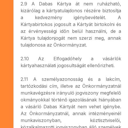
2.9 A Dabas Kártya át nem ruházható,
kizárólag a kártyatulajdonos részére biztosítja
a kedvezmény igénybevételét. A
Kártyabirtokos jogosult a Kártyát birtokolni és
az érvényességi időn belül használni, de a
Kártya tulajdonjogát nem szerzi meg, annak
tulajdonosa az Önkormányzat.
2.10 Az Elfogadóhely a vásárlók
kártyahasználati jogosultságát ellenőrizheti.
2.11 A személyazonosság és a lakcím,
tartózkodási cím, illetve az Önkormányzatnál
munkavégzésre irányuló jogviszony megfelelő
okmányokkal történő igazolásának hiányában
a vásárló Dabas Kártyát nem vehet igénybe.
Az Önkormányzatnál, annak intézményeinél
munkaviszonyban, köztisztviselői,
közalkalmazotti jogviszonyban álló személyek