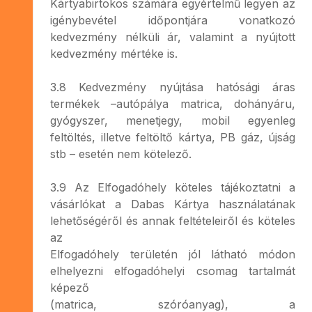
Kártyabirtokos számára egyértelmű legyen az
igénybevétel időpontjára vonatkozó
kedvezmény nélküli ár, valamint a nyújtott
kedvezmény mértéke is.
3.8 Kedvezmény nyújtása hatósági áras
termékek –autópálya matrica, dohányáru,
gyógyszer, menetjegy, mobil egyenleg
feltöltés, illetve feltöltő kártya, PB gáz, újság
stb – esetén nem kötelező.
3.9 Az Elfogadóhely köteles tájékoztatni a
vásárlókat a Dabas Kártya használatának
lehetőségéről és annak feltételeiről és köteles
az
Elfogadóhely területén jól látható módon
elhelyezni elfogadóhelyi csomag tartalmát
képező
(matrica, szóróanyag), a