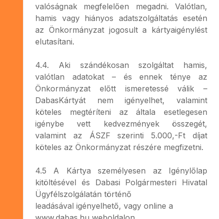
valóságnak megfelelően megadni. Valótlan,
hamis vagy hiányos adatszolgáltatás esetén
az Önkormányzat jogosult a kártyaigénylést
elutasítani.
4.4. Aki szándékosan szolgáltat hamis,
valótlan adatokat – és ennek ténye az
Önkormányzat előtt ismeretessé válik –
DabasKártyát nem igényelhet, valamint
köteles megtéríteni az általa esetlegesen
igénybe vett kedvezmények összegét,
valamint az ÁSZF szerinti 5.000,-Ft díjat
köteles az Önkormányzat részére megfizetni.
4.5 A Kártya személyesen az Igénylőlap
kitöltésével és Dabasi Polgármesteri Hivatal
Ügyfélszolgálatán történő
leadásával igényelhető, vagy online a
www.dabas.hu weboldalon.