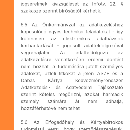
jogsérelmek kivizsgálását az Infotv. 22. §
szakasza szerint bíróságtól kérhetik.
5.5 Az Önkormányzat az adatkezeléshez
kapcsolódó egyes technikai feladatokat - így
különösen az elektronikus adatbázisok
karbantartását – jogosult adatfeldolgozóval
végrehajtatni. Az adatfeldolgozó az
adatkezelésre vonatkozóan érdemi döntést
nem hozhat, a tudomására jutott személyes
adatokat, üzleti titkokat a jelen ÁSZF és a
Dabas Kártya Kedvezményrendszer
Adatkezelési- és Adatvédelmi Tájékoztató
szerint köteles megőrizni, azokat harmadik
személy számára át nem adhatja,
hozzáférhetővé nem teheti.
5.6 Az Elfogadóhely és Kártyabirtokos
tudomásul veszi, hogy szerződésszegésük,