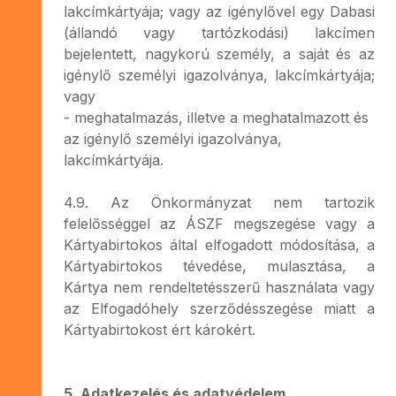
lakcímkártyája; vagy az igénylővel egy Dabasi
(állandó vagy tartózkodási) lakcímen
bejelentett, nagykorú személy, a saját és az
igénylő személyi igazolványa, lakcímkártyája;
vagy
- meghatalmazás, illetve a meghatalmazott és
az igénylő személyi igazolványa,
lakcímkártyája.
4.9. Az Önkormányzat nem tartozik
felelősséggel az ÁSZF megszegése vagy a
Kártyabirtokos által elfogadott módosítása, a
Kártyabirtokos tévedése, mulasztása, a
Kártya nem rendeltetésszerű használata vagy
az Elfogadóhely szerződésszegése miatt a
Kártyabirtokost ért károkért.
5. Adatkezelés és adatvédelem