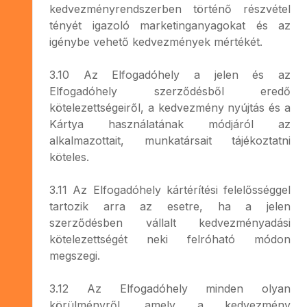
kedvezményrendszerben történő részvétel
tényét igazoló marketinganyagokat és az
igénybe vehető kedvezmények mértékét.
3.10 Az Elfogadóhely a jelen és az
Elfogadóhely szerződésből eredő
kötelezettségeiről, a kedvezmény nyújtás és a
Kártya használatának módjáról az
alkalmazottait, munkatársait tájékoztatni
köteles.
3.11 Az Elfogadóhely kártérítési felelősséggel
tartozik arra az esetre, ha a jelen
szerződésben vállalt kedvezményadási
kötelezettségét neki felróható módon
megszegi.
3.12 Az Elfogadóhely minden olyan
körülményről, amely a kedvezmény