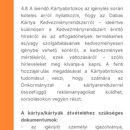
4.8 A leendő Kártyabirtokos az igénylés során
köteles arról nyilatkozni, hogy az Dabas
Kártya Kedvezményrendszerről – ideértve
különösen a Kedvezményrendszert érintő
hírekről és az elfogadóhelyek termékeinek
és/vagy szolgáltatásainak kedvezményesen
igénybe vehető köréről, a kedvezmények
mértékéről, ezek változásáról – szóló
hírleveleket meg kívánja-e kapni. A fenti
hozzájárulás megadásával a Kártyabirtokos
tudomásul veszi, hogy számára az
Önkormányzat a kártyarendszerrel
összefüggő reklámanyagokat küldhet,
sorsolásokon vegyen részt.
A kártya/kártyák átvételéhez szükséges
dokumentumok:
- az igénylő személyi igazolványa,