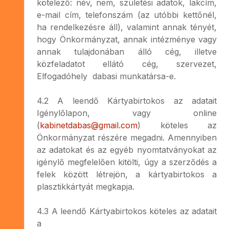
kötelező: név, nem, születési adatok, lakcím,
e-mail cím, telefonszám (az utóbbi kettőnél,
ha rendelkezésre áll), valamint annak tényét,
hogy Önkormányzat, annak intézménye vagy
annak tulajdonában álló cég, illetve
közfeladatot ellátó cég, szervezet,
Elfogadóhely dabasi munkatársa-e.
4.2 A leendő Kártyabirtokos az adatait
Igénylőlapon, vagy online
(
kabinetdabas@gmail.com
) köteles az
Önkormányzat részére megadni. Amennyiben
az adatokat és az egyéb nyomtatványokat az
igénylő megfelelően kitölti, úgy a szerződés a
felek között létrejön, a kártyabirtokos a
plasztikkártyát megkapja.
4.3 A leendő Kártyabirtokos köteles az adatait
a