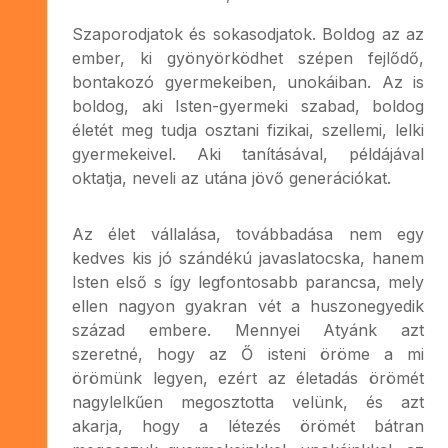
Szaporodjatok és sokasodjatok. Boldog az az
ember, ki gyönyörködhet szépen fejlődő,
bontakozó gyermekeiben, unokáiban. Az is
boldog, aki Isten-gyermeki szabad, boldog
életét meg tudja osztani fizikai, szellemi, lelki
gyermekeivel. Aki tanításával, példájával
oktatja, neveli az utána jövő generációkat.
Az élet vállalása, továbbadása nem egy
kedves kis jó szándékú javaslatocska, hanem
Isten első s így legfontosabb parancsa, mely
ellen nagyon gyakran vét a huszonegyedik
század embere. Mennyei Atyánk azt
szeretné, hogy az Ő isteni öröme a mi
örömünk legyen, ezért az életadás örömét
nagylelkűen megosztotta velünk, és azt
akarja, hogy a létezés örömét bátran