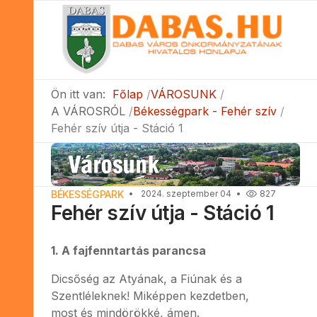
Ön itt van:
Főlap
VÁROSUNK
A VÁROSRÓL
Békességpark - Fehér szív
Fehér szív útja - Stáció 1
BÉKESSÉGPARK
2024. szeptember 04
827
Fehér szív útja - Stáció 1
1. A fajfenntartás parancsa
Dicsőség az Atyának, a Fiúnak és a
Szentléleknek! Miképpen kezdetben,
most és mindörökké, ámen.