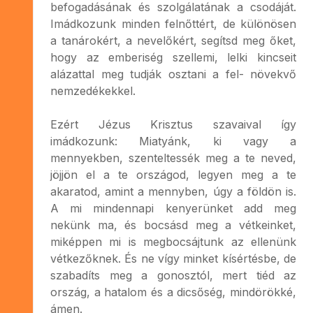
befogadásának és szolgálatának a csodáját.
Imádkozunk minden felnőttért, de különösen
a tanárokért, a nevelőkért, segítsd meg őket,
hogy az emberiség szellemi, lelki kincseit
alázattal meg tudják osztani a fel- növekvő
nemzedékekkel.
Ezért Jézus Krisztus szavaival így
imádkozunk: Miatyánk, ki vagy a
mennyekben, szenteltessék meg a te neved,
jöjjön el a te országod, legyen meg a te
akaratod, amint a mennyben, úgy a földön is.
A mi mindennapi kenyerünket add meg
nekünk ma, és bocsásd meg a vétkeinket,
miképpen mi is megbocsájtunk az ellenünk
vétkezőknek. És ne vígy minket kísértésbe, de
szabadíts meg a gonosztól, mert tiéd az
ország, a hatalom és a dicsőség, mindörökké,
ámen.