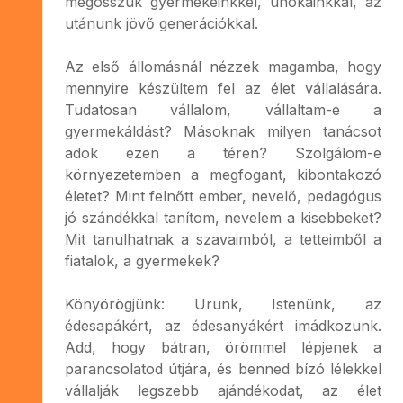
megosszuk gyermekeinkkel, unokáinkkal, az
utánunk jövő generációkkal.
Az első állomásnál nézzek magamba, hogy
mennyire készültem fel az élet vállalására.
Tudatosan vállalom, vállaltam-e a
gyermekáldást? Másoknak milyen tanácsot
adok ezen a téren? Szolgálom-e
környezetemben a megfogant, kibontakozó
életet? Mint felnőtt ember, nevelő, pedagógus
jó szándékkal tanítom, nevelem a kisebbeket?
Mit tanulhatnak a szavaimból, a tetteimből a
fiatalok, a gyermekek?
Könyörögjünk: Urunk, Istenünk, az
édesapákért, az édesanyákért imádkozunk.
Add, hogy bátran, örömmel lépjenek a
parancsolatod útjára, és benned bízó lélekkel
vállalják legszebb ajándékodat, az élet