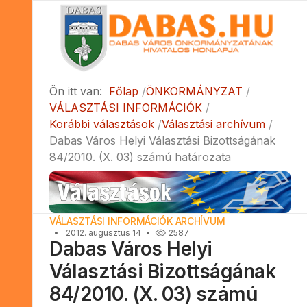
Ön itt van:
Főlap
ÖNKORMÁNYZAT
VÁLASZTÁSI INFORMÁCIÓK
Korábbi választások
Választási archívum
Dabas Város Helyi Választási Bizottságának
84/2010. (X. 03) számú határozata
VÁLASZTÁSI INFORMÁCIÓK ARCHÍVUM
2012. augusztus 14
2587
Dabas Város Helyi
Választási Bizottságának
84/2010. (X. 03) számú