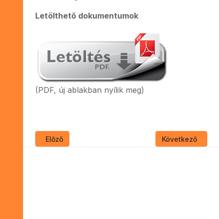
Letölthető dokumentumok
(PDF, új ablakban nyílik meg)
Előző cikk: VÁLASZTÁSI INFORMÁCIÓK 2022.
Következő cikk:
Előző
Következő