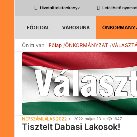
Hivatali telefonkönyv
Letölthető nyomt
FŐOLDAL
VÁROSUNK
ÖNKORMÁNY
Ön itt van:
Főlap
ÖNKORMÁNYZAT
VÁLASZTÁ
NÉPSZÁMLÁLÁS 2022
2022. május 23
1647
Tisztelt Dabasi Lakosok!