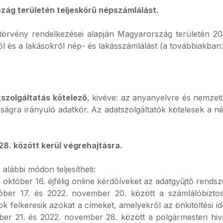
ág területén teljeskörű népszámlálást.
 törvény rendelkezései alapján Magyarország területén 20
l és a lakásokról nép- és lakásszámlálást (a továbbiakban: 
szolgáltatás kötelező
, kivéve: az anyanyelvre és nemzet
sságra irányuló adatkör. Az adatszolgáltatók kötelesek a 
8. között kerül végrehajtásra.
 alábbi módon teljesítheti:
 október 16. éjfélig online kérdőíveket az adatgyűjtő rendsz
óber 17. és 2022. november 20. között a számlálóbiztos
k felkeresik azokat a címeket, amelyekről az önkitöltési 
ber 21. és 2022. november 28. között a polgármesteri hiv