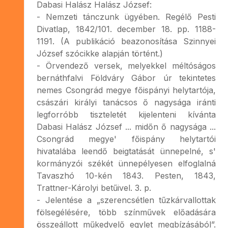
Dabasi Halász Halász József:
- Nemzeti tánczunk ügyében. Regélő Pesti
Divatlap, 1842/101. december 18. pp. 1188-
1191. (A publikáció beazonosítása Szinnyei
József szócikke alapján történt.)
- Örvendező versek, melyekkel méltóságos
bernáthfalvi Földváry Gábor úr tekintetes
nemes Csongrád megye főispányi helytartója,
császári királyi tanácsos ő nagysága iránti
legforróbb tiszteletét kijelenteni kívánta
Dabasi Halász József ... midőn ő nagysága ...
Csongrád megye' főispány helytartói
hivatalába leendő beigtatását ünnepelné, s'
kormányzói székét ünnepélyesen elfoglalná
Tavaszhó 10-kén 1843. Pesten, 1843,
Trattner-Károlyi betűivel. 3. p.
- Jelentése a „szerencsétlen tűzkárvallottak
fölsegélésére, több színművek előadására
összeállott műkedvelő egylet megbízásából”.