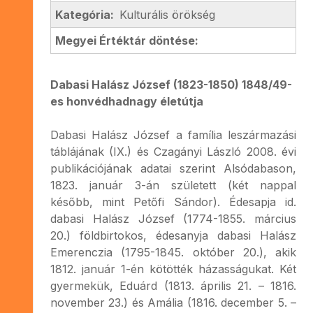
Kategória:
Kulturális örökség
Megyei Értéktár döntése:
Dabasi Halász József (1823-1850) 1848/49-
es honvédhadnagy életútja
Dabasi Halász József a família leszármazási
táblájának (IX.) és Czagányi László 2008. évi
publikációjának adatai szerint Alsódabason,
1823. január 3-án született (két nappal
később, mint Petőfi Sándor). Édesapja id.
dabasi Halász József (1774-1855. március
20.) földbirtokos, édesanyja dabasi Halász
Emerenczia (1795-1845. október 20.), akik
1812. január 1-én kötötték házasságukat. Két
gyermekük, Eduárd (1813. április 21. – 1816.
november 23.) és Amália (1816. december 5. –