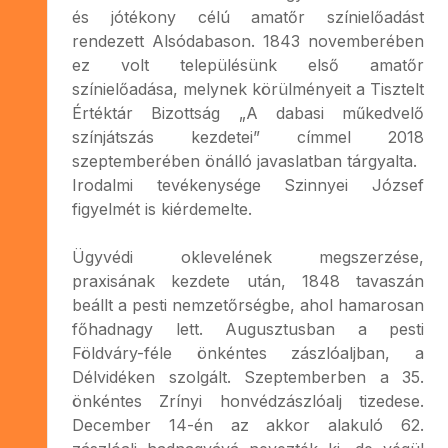
és jótékony célú amatőr színielőadást
rendezett Alsódabason. 1843 novemberében
ez volt településünk első amatőr
színielőadása, melynek körülményeit a Tisztelt
Értéktár Bizottság „A dabasi műkedvelő
színjátszás kezdetei” címmel 2018
szeptemberében önálló javaslatban tárgyalta.
Irodalmi tevékenysége Szinnyei József
figyelmét is kiérdemelte.
Ügyvédi oklevelének megszerzése,
praxisának kezdete után, 1848 tavaszán
beállt a pesti nemzetőrségbe, ahol hamarosan
főhadnagy lett. Augusztusban a pesti
Földváry-féle önkéntes zászlóaljban, a
Délvidéken szolgált. Szeptemberben a 35.
önkéntes Zrínyi honvédzászlóalj tizedese.
December 14-én az akkor alakuló 62.