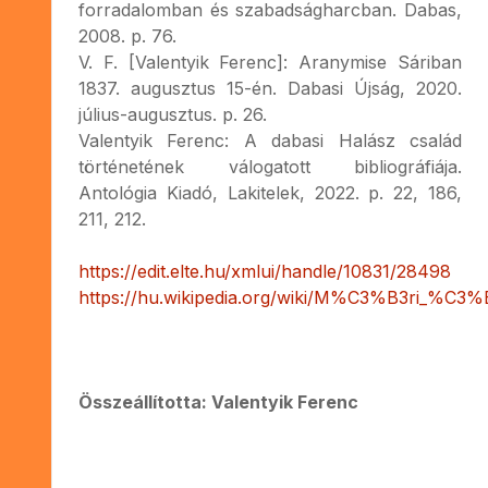
forradalomban és szabadságharcban. Dabas,
2008. p. 76.
V. F. [Valentyik Ferenc]: Aranymise Sáriban
1837. augusztus 15-én. Dabasi Újság, 2020.
július-augusztus. p. 26.
Valentyik Ferenc: A dabasi Halász család
történetének válogatott bibliográfiája.
Antológia Kiadó, Lakitelek, 2022. p. 22, 186,
211, 212.
https://edit.elte.hu/xmlui/handle/10831/28498
https://hu.wikipedia.org/wiki/M%C3%B3ri_%C
Összeállította: Valentyik Ferenc