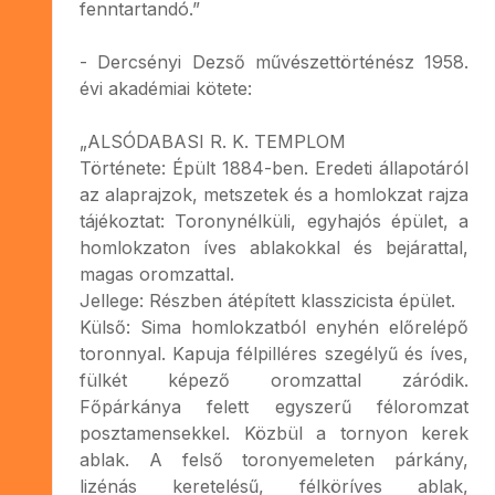
fenntartandó.”
- Dercsényi Dezső művészettörténész 1958.
évi akadémiai kötete:
„ALSÓDABASI R. K. TEMPLOM
Története: Épült 1884-ben. Eredeti állapotáról
az alaprajzok, metszetek és a homlokzat rajza
tájékoztat: Toronynélküli, egyhajós épület, a
homlokzaton íves ablakokkal és bejárattal,
magas oromzattal.
Jellege: Részben átépített klasszicista épület.
Külső: Sima homlokzatból enyhén előrelépő
toronnyal. Kapuja félpilléres szegélyű és íves,
fülkét képező oromzattal záródik.
Főpárkánya felett egyszerű féloromzat
posztamensekkel. Közbül a tornyon kerek
ablak. A felső toronyemeleten párkány,
lizénás keretelésű, félköríves ablak,