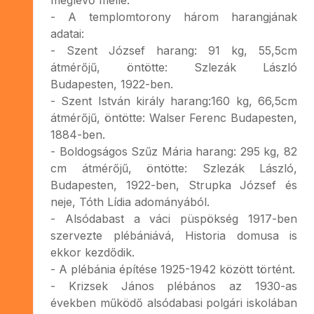
- A templomtorony három harangjának
adatai:
- Szent József harang: 91 kg, 55,5cm
átmérőjű, öntötte: Szlezák László
Budapesten, 1922-ben.
- Szent István király harang:160 kg, 66,5cm
átmérőjű, öntötte: Walser Ferenc Budapesten,
1884-ben.
- Boldogságos Szűz Mária harang: 295 kg, 82
cm átmérőjű, öntötte: Szlezák László,
Budapesten, 1922-ben, Strupka József és
neje, Tóth Lídia adományából.
- Alsódabast a váci püspökség 1917-ben
szervezte plébániává, Historia domusa is
ekkor kezdődik.
- A plébánia építése 1925-1942 között történt.
- Krizsek János plébános az 1930-as
években működő alsódabasi polgári iskolában