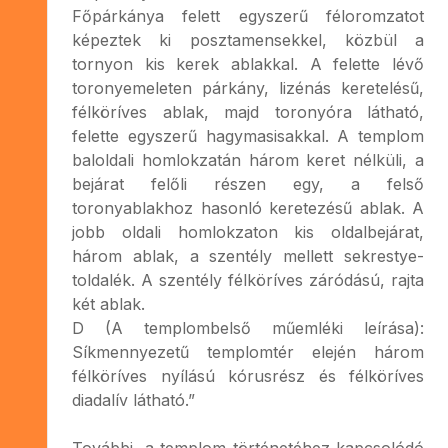
Főpárkánya felett egyszerű féloromzatot
képeztek ki posztamensekkel, közbül a
tornyon kis kerek ablakkal. A felette lévő
toronyemeleten párkány, lizénás keretelésű,
félköríves ablak, majd toronyóra látható,
felette egyszerű hagymasisakkal. A templom
baloldali homlokzatán három keret nélküli, a
bejárat felőli részen egy, a felső
toronyablakhoz hasonló keretezésű ablak. A
jobb oldali homlokzaton kis oldalbejárat,
három ablak, a szentély mellett sekrestye-
toldalék. A szentély félköríves záródású, rajta
két ablak.
D (A templombelső műemléki leírása):
Síkmennyezetű templomtér elején három
félköríves nyílású kórusrész és félköríves
diadalív látható.”
További, a templom történetéhez kapcsolódó