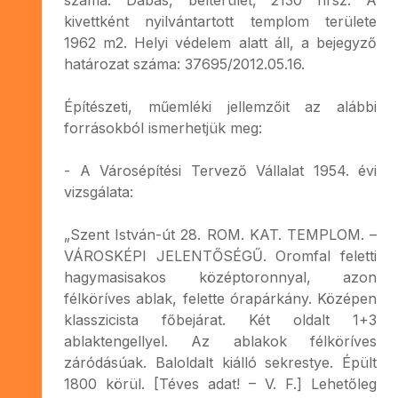
kivettként nyilvántartott templom területe
1962 m2. Helyi védelem alatt áll, a bejegyző
határozat száma: 37695/2012.05.16.
Építészeti, műemléki jellemzőit az alábbi
forrásokból ismerhetjük meg:
- A Városépítési Tervező Vállalat 1954. évi
vizsgálata:
„Szent István-út 28. ROM. KAT. TEMPLOM. –
VÁROSKÉPI JELENTŐSÉGŰ. Oromfal feletti
hagymasisakos középtoronnyal, azon
félköríves ablak, felette órapárkány. Középen
klasszicista főbejárat. Két oldalt 1+3
ablaktengellyel. Az ablakok félköríves
záródásúak. Baloldalt kiálló sekrestye. Épült
1800 körül. [Téves adat! – V. F.] Lehetőleg