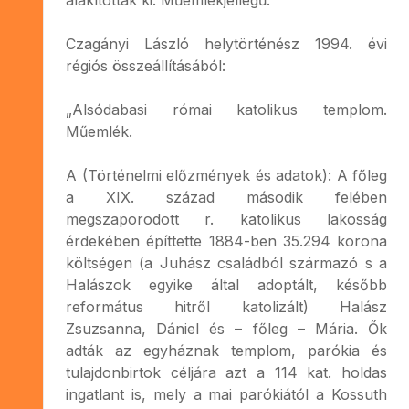
Czagányi László helytörténész 1994. évi
régiós összeállításából:
„Alsódabasi római katolikus templom.
Műemlék.
A (Történelmi előzmények és adatok): A főleg
a XIX. század második felében
megszaporodott r. katolikus lakosság
érdekében építtette 1884-ben 35.294 korona
költségen (a Juhász családból származó s a
Halászok egyike által adoptált, később
református hitről katolizált) Halász
Zsuzsanna, Dániel és – főleg – Mária. Ők
adták az egyháznak templom, parókia és
tulajdonbirtok céljára azt a 114 kat. holdas
ingatlant is, mely a mai parókiától a Kossuth