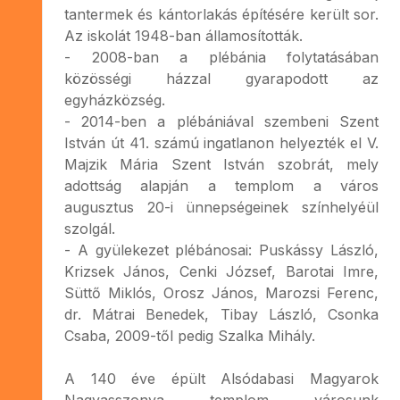
tantermek és kántorlakás építésére került sor.
Az iskolát 1948-ban államosították.
- 2008-ban a plébánia folytatásában
közösségi házzal gyarapodott az
egyházközség.
- 2014-ben a plébániával szembeni Szent
István út 41. számú ingatlanon helyezték el V.
Majzik Mária Szent István szobrát, mely
adottság alapján a templom a város
augusztus 20-i ünnepségeinek színhelyéül
szolgál.
- A gyülekezet plébánosai: Puskássy László,
Krizsek János, Cenki József, Barotai Imre,
Süttő Miklós, Orosz János, Marozsi Ferenc,
dr. Mátrai Benedek, Tibay László, Csonka
Csaba, 2009-től pedig Szalka Mihály.
A 140 éve épült Alsódabasi Magyarok
Nagyasszonya templom városunk