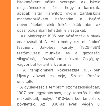
hitoktatóként vállalt szerepet. Az iskola
megszűnésekor elérte, hogy a karmelita
apácák által irányított gyóni zárdaiskola
magántanulóként befogadta a bejáró
növendékeket, akik felkészítésük után az
ócsai polgáriban tehették le vizsgáikat.
- Az oltárképet 1935-ben vásárolták a hívek
adakozásából. A „Hit, remény, szeretet” című
festmény Jakobey Károly (1826-1891)
festőművész munkája és a gazdasági
világválság időszakában elúszott Csajághy-
vagyonból történt a kivásárlás.
- A templomkert kőkeresztjét 1937-ben
Ujváry József és neje, Szaller Rozália
emeltette.
- A gyülekezet a templom szomszédságában,
1907-ben egytantermes, egy tanerős iskolát
működtetett, melyet 1910-ben két tanerősre
bővítettek. Az 1930-as évek végén új