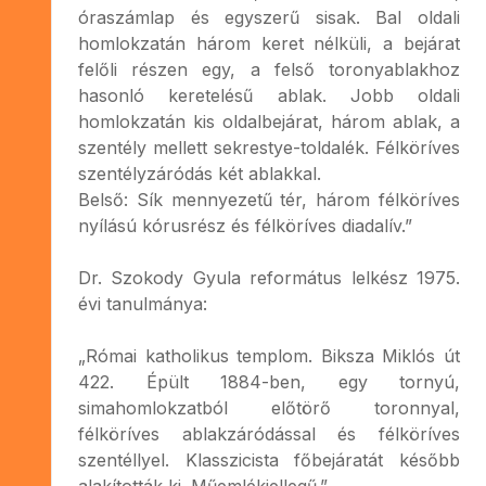
óraszámlap és egyszerű sisak. Bal oldali
homlokzatán három keret nélküli, a bejárat
felőli részen egy, a felső toronyablakhoz
hasonló keretelésű ablak. Jobb oldali
homlokzatán kis oldalbejárat, három ablak, a
szentély mellett sekrestye-toldalék. Félköríves
szentélyzáródás két ablakkal.
Belső: Sík mennyezetű tér, három félköríves
nyílású kórusrész és félköríves diadalív.”
Dr. Szokody Gyula református lelkész 1975.
évi tanulmánya:
„Római katholikus templom. Biksza Miklós út
422. Épült 1884-ben, egy tornyú,
simahomlokzatból előtörő toronnyal,
félköríves ablakzáródással és félköríves
szentéllyel. Klasszicista főbejáratát később
alakították ki. Műemlékjellegű.”