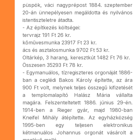
püspök, váci nagyprépost 1884. szeptember
20-án ünnepélyesen megáldotta és nyilvános
istentiszteletre átadta.
- Az építkezés költségei:
tervrajz 191 Ft 26 kr.
kőművesmunka 23917 Ft 23 kr.
ács és asztalosmunka 9702 Ft 53 kr.
Oltárkép, 3 harang, keresztkút 1482 Ft 76 kr.
Összesen 35293 Ft 78 kr.
- Egymanuálos, tízregiszteres orgonáját 1886-
ban a ceglédi Bakos Károly építette, az ára
900 Ft volt, melynek teljes összegű kifizetését
a templomalapító Halász Mária vállalta
magára. Felszenteltetett 1886. június 29-én.
1914-ben a Rieger gyár, majd 1980-ban
Kneifel Mihály átépítette. Az egyházközség
1995-ben egy teljesen elektronikus
kétmanuálos Johannus orgonát vásárolt a
meglévő mellé.