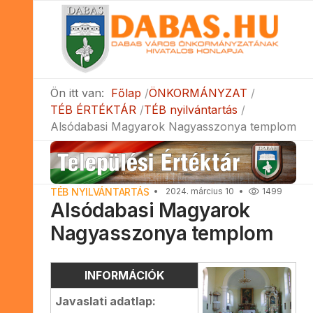
Ön itt van:
Főlap
ÖNKORMÁNYZAT
TÉB ÉRTÉKTÁR
TÉB nyilvántartás
Alsódabasi Magyarok Nagyasszonya templom
TÉB NYILVÁNTARTÁS
2024. március 10
1499
Alsódabasi Magyarok
Nagyasszonya templom
INFORMÁCIÓK
Javaslati adatlap: