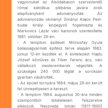
vagyonukat az Alsódabason szervezendő
római katolikus plébánia javára örök
alapítványként adományozták. Az
adományozási okmányt Zimányi Alajos Pest-
budai királyi közjegyző fogalmazta és
Markovics Lázár váci kanonok szentesítette
1881. október 29-én.
- A templom építését Mónosfay Gyula
balassagyarmati építész terve alapján 1883.
június 12-én kezdték el. A kivitelezést Hajdu
József kőműves és Filser Ferenc ács, váci
vállalkozó mesteremberek végezték. A
szükséges 240 000 téglát a soroksári
gyárban vásárolták.
- Az épület tornyára 1884. május 29-én került
fel ünnepélyesen a kereszt.
- A templom 1884. augusztus 30-ára minden
szempontból tökéletesen felszerelve
elkészült. Neszveda István (1811-1890)