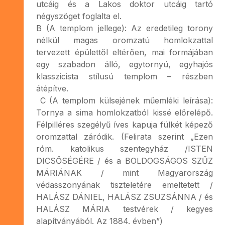
utcáig és a Lakos doktor utcáig tartó
négyszöget foglalta el.
B (A templom jellege): Az eredetileg torony
nélkül magas oromzatú homlokzattal
tervezett épülettől eltérően, mai formájában
egy szabadon álló, egytornyú, egyhajós
klasszicista stílusú templom – részben
átépítve.
C (A templom külsejének műemléki leírása):
Tornya a sima homlokzatból kissé előrelépő.
Félpilléres szegélyű íves kapuja fülkét képező
oromzattal záródik. (Felirata szerint „Ezen
róm. katolikus szentegyház /ISTEN
DICSŐSÉGÉRE / és a BOLDOGSÁGOS SZŰZ
MÁRIÁNAK / mint Magyarország
védasszonyának tiszteletére emeltetett /
HALÁSZ DÁNIEL, HALÁSZ ZSUZSÁNNA / és
HALÁSZ MÁRIA testvérek / kegyes
alapítványából. Az 1884. évben”)