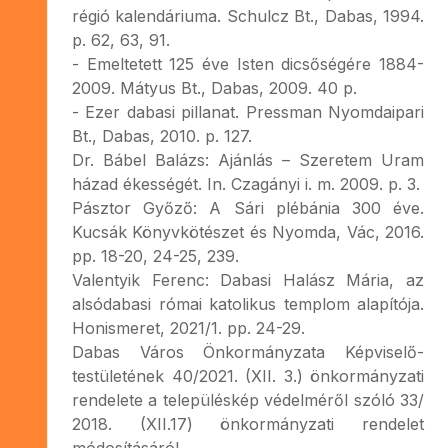
régió kalendáriuma. Schulcz Bt., Dabas, 1994.
p. 62, 63, 91.
- Emeltetett 125 éve Isten dicsőségére 1884-
2009. Mátyus Bt., Dabas, 2009. 40 p.
- Ezer dabasi pillanat. Pressman Nyomdaipari
Bt., Dabas, 2010. p. 127.
Dr. Bábel Balázs: Ajánlás – Szeretem Uram
házad ékességét. In. Czagányi i. m. 2009. p. 3.
Pásztor Győző: A Sári plébánia 300 éve.
Kucsák Könyvkötészet és Nyomda, Vác, 2016.
pp. 18-20, 24-25, 239.
Valentyik Ferenc: Dabasi Halász Mária, az
alsódabasi római katolikus templom alapítója.
Honismeret, 2021/1. pp. 24-29.
Dabas Város Önkormányzata Képviselő-
testületének 40/2021. (XII. 3.) önkormányzati
rendelete a településkép védelméről szóló 33/
2018. (XII.17) önkormányzati rendelet
módosításáról