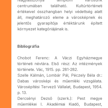
centrumában található. Kultúrtörténeti
értékeivel összhangban helyi védettség alatt
áll, meghatározó eleme a városképnek és
jelentős gyarapítója értéktárunk épített
környezet kategóriájának is.
Bibliográfia
Chobot Ferenc: A Váczi Egyházmegye
történeti névtára. Első rész: Az intézmények
története. Vác, 1915. pp. 281-282.
Szelle Kálmán, Lombár Pál, Péczely Béla dr.:
Dabas városképi és műemléki vizsgálata.
Városépítési Tervező Vállalat, Budapest, 1954.
p. 13.
Dercsényi Dezső (szerk.): Pest megye
műemlékei I. Akadémiai Kiadó, Budapest,