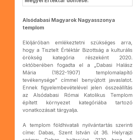
Megyei Értéktár döntése:
Alsódabasi Magyarok Nagyasszonya
templom
Elöljáróban emlékeztetni szükséges arra,
hogy a Tisztelt Értéktár Bizottság a kulturális
örökség kategória részeként 2020.
októberében fogadta el a „Dabasi Halász
Mária (1822-1907) templomalapító
tevékenysége” címmel benyújtott javaslatot.
Ennek figyelembevételével jelen összeállítás
az Alsódabasi Római Katolikus Templom
épített környezet kategóriába tartozó
vonatkozásait tárgyalja.
A templom földhivatali nyilvántartás szerinti
címe: Dabas, Szent István út 36. Helyrajzi
száma: Dabas, belterület, 2130 hrsz. A