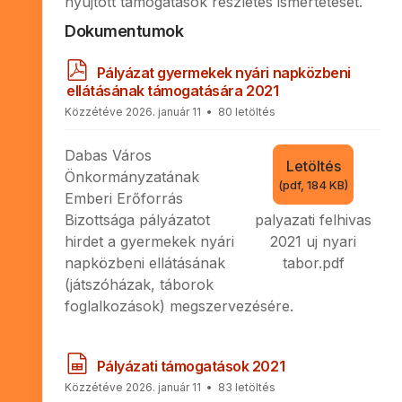
nyújtott támogatások részletes ismertetését.
Dokumentumok
p
Pályázat gyermekek nyári napközbeni
d
ellátásának támogatására 2021
f
Közzétéve 2026. január 11
80 letöltés
Dabas Város
Letöltés
Önkormányzatának
(
pdf,
184 KB
)
Emberi Erőforrás
Bizottsága pályázatot
palyazati felhivas
hirdet a gyermekek nyári
2021 uj nyari
napközbeni ellátásának
tabor.pdf
(játszóházak, táborok
foglalkozások) megszervezésére.
s
Pályázati támogatások 2021
p
Közzétéve 2026. január 11
83 letöltés
r