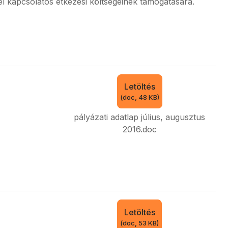
l kapcsolatos étkezési költségeinek támogatására.
Letöltés
(
doc,
48 KB
)
pályázati adatlap július, augusztus
2016.doc
Letöltés
(
doc,
53 KB
)