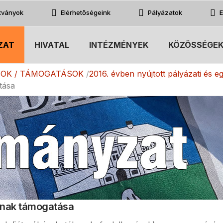
atványok
Elérhetőségeink
Pályázatok
E
ZAT
HIVATAL
INTÉZMÉNYEK
KÖZÖSSÉGE
TOK / TÁMOGATÁSOK
2016. évben nyújtott pályázati és 
tása
ának támogatása