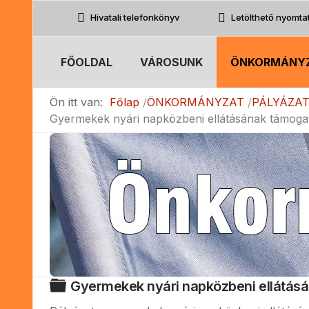
Hivatali telefonkönyv
Letölthető nyomt
FŐOLDAL
VÁROSUNK
ÖNKORMÁNY
Ön itt van:
Főlap
ÖNKORMÁNYZAT
PÁLYÁZA
Gyermekek nyári napközbeni ellátásának támoga
Mappa
Gyermekek nyári napközbeni ellátás