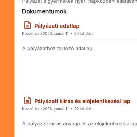
Pályázat a gyermekek nyári napközbeni ellátásán
Dokumentumok
d
Pályázati adatlap
o
Közzétéve 2026. január 11
59 letöltés
k
u
A pályázathoz tartozó adatlap.
m
e
n
t
u
m
d
Pályázati kiírás és előjelentkezési lap
o
Közzétéve 2026. január 11
82 letöltés
k
u
A pályázati kiírás anyaga és az előjelentkezési lap
m
e