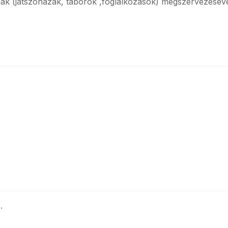
ak (játszóházak, táborok ,foglalkozások) megszervezéséve
.