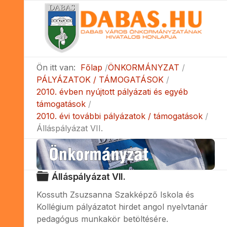
Ön itt van:
Főlap
ÖNKORMÁNYZAT
PÁLYÁZATOK / TÁMOGATÁSOK
2010. évben nyújtott pályázati és egyéb
támogatások
2010. évi további pályázatok / támogatások
Álláspályázat VII.
Mappa
Álláspályázat VII.
Kossuth Zsuzsanna Szakképző Iskola és
Kollégium pályázatot hirdet angol nyelvtanár
pedagógus munkakör betöltésére.