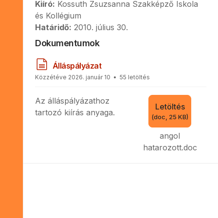
Kiíró:
Kossuth Zsuzsanna Szakképző Iskola
és Kollégium
Határidő:
2010. július 30.
Dokumentumok
d
Álláspályázat
o
Közzétéve 2026. január 10
55 letöltés
k
u
Az álláspályázathoz
m
Letöltés
e
tartozó kiírás anyaga.
(
doc,
25 KB
)
n
t
angol
u
hatarozott.doc
m