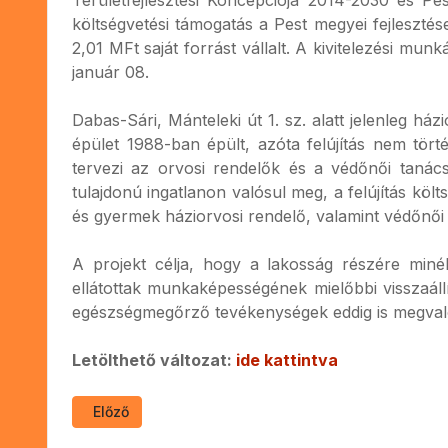
költségvetési támogatás a Pest megyei fejleszté
2,01 MFt saját forrást vállalt. A kivitelezési mu
január 08.
Dabas-Sári, Mánteleki út 1. sz. alatt jelenleg h
épület 1988-ban épült, azóta felújítás nem tör
tervezi az orvosi rendelők és a védőnői tanács
tulajdonú ingatlanon valósul meg, a felújítás költ
és gyermek háziorvosi rendelő, valamint védőnői 
A projekt célja, hogy a lakosság részére minél
ellátottak munkaképességének mielőbbi visszaá
egészségmegőrző tevékenységek eddig is megvalósu
Letölthető változat:
ide kattintva
Előző cikk: Magyar Állam támogatásából megvalósul
Előző