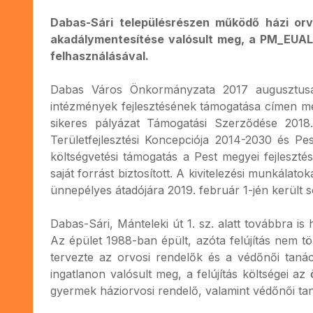
Dabas-Sári településrészen működő házi orvo
akadálymentesítése valósult meg, a PM_EUAL
felhasználásával.
Dabas Város Önkormányzata 2017 augusztusába
intézmények fejlesztésének támogatása címen megh
sikeres pályázat Támogatási Szerződése 2018.
Területfejlesztési Koncepciója 2014-2030 és Pe
költségvetési támogatás a Pest megyei fejleszt
saját forrást biztosított. A kivitelezési munkálat
ünnepélyes átadójára 2019. február 1-jén került s
Dabas-Sári, Mánteleki út 1. sz. alatt továbbra i
Az épület 1988-ban épült, azóta felújítás nem t
tervezte az orvosi rendelők és a védőnői tanác
ingatlanon valósult meg, a felújítás költségei az
gyermek háziorvosi rendelő, valamint védőnői tan