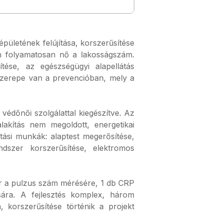
pületének felújítása, korszerűsítése
en folyamatosan nő a lakosságszám.
ítése, az egészségügyi alapellátás
 szerepe van a prevencióban, mely a
védőnői szolgálattal kiegészítve. Az
lakítás nem megoldott, energetikai
jítási munkák: alaptest megerősítése,
endszer korszerűsítése, elektromos
ter a pulzus szám mérésére, 1 db CRP
sára. A fejlesztés komplex, három
, korszerűsítése történik a projekt