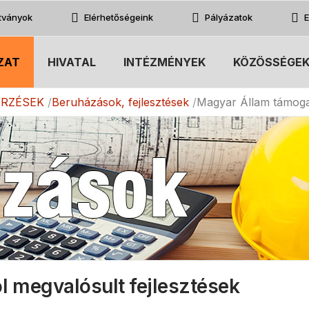
atványok
Elérhetőségeink
Pályázatok
E
ZAT
HIVATAL
INTÉZMÉNYEK
KÖZÖSSÉGE
ERZÉSEK
Beruházások, fejlesztések
Magyar Állam támogat
 megvalósult fejlesztések