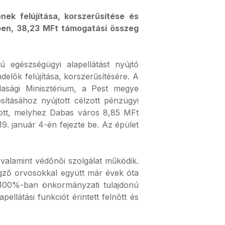
ek felújítása, korszerűsítése és
en, 38,23 MFt támogatási összeg
egészségügyi alapellátást nyújtó
elők felújítása, korszerűsítésére. A
dasági Minisztérium, a Pest megye
sításához nyújtott célzott pénzügyi
ított, melyhez Dabas város 8,85 MFt
019. január 4-én fejezte be. Az épület
 valamint védőnői szolgálat működik.
végző orvosokkal együtt már évek óta
és 100%-ban önkormányzati tulajdonú
ellátási funkciót érintett felnőtt és