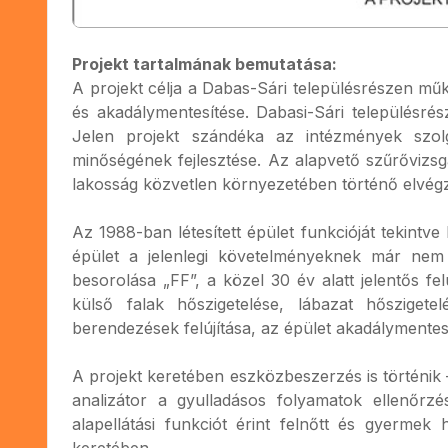
Projekt tartalmának bemutatása:
A projekt célja a Dabas-Sári településrészen műk
és akadálymentesítése. Dabasi-Sári településr
Jelen projekt szándéka az intézmények szolgál
minőségének fejlesztése. Az alapvető szűrővizs
lakosság közvetlen környezetében történő elvég
Az 1988-ban létesített épület funkcióját tekintv
épület a jelenlegi követelményeknek már nem f
besorolása „FF”, a közel 30 év alatt jelentős fel
külső falak hőszigetelése, lábazat hőszigetel
berendezések felújítása, az épület akadálymentes 
A projekt keretében eszközbeszerzés is történik
analizátor a gyulladásos folyamatok ellenőrz
alapellátási funkciót érint felnőtt és gyermek 
keretében.