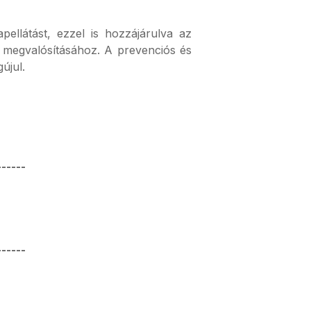
ellátást, ezzel is hozzájárulva az
 megvalósításához. A prevenciós és
újul.
------
------