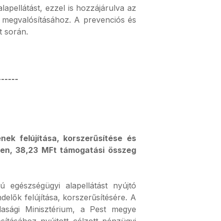
apellátást, ezzel is hozzájárulva az
 megvalósításához. A prevenciós és
t során.
------
ek felújítása, korszerűsítése és
en, 38,23 MFt támogatási összeg
egészségügyi alapellátást nyújtó
elők felújítása, korszerűsítésére. A
dasági Minisztérium, a Pest megye
sításához nyújtott célzott pénzügyi