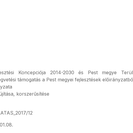
sztési Koncepciója 2014-2030 és Pest megye Terület
égvetési támogatás a Pest megyei fejlesztések előirányzatbó
yzata
jítása, korszerűsítése
TAS_2017/12
01.08.