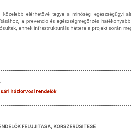
 közelebb elérhetővé tegye a minőségi egészségügyi alap
llításához, a prevenció és egészségmegőrzés hatékonyabb
ltak, ennek infrastrukturális háttere a projekt során meg
----------------------------------------------------------------
/
 sári háziorvosi rendelők
----------------------------------------------------------------
ENDELŐK FELÚJÍTÁSA, KORSZERŰSÍTÉSE