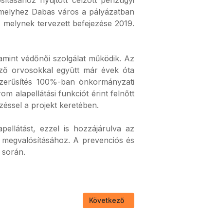
, melyhez Dabas város a pályázatban
g, melynek tervezett befejezése 2019.
lamint védőnői szolgálat működik. Az
égző orvosokkal együtt már évek óta
orszerűsítés 100%-ban önkormányzati
m alapellátási funkciót érint felnőtt
zéssel a projekt keretében.
ellátást, ezzel is hozzájárulva az
 megvalósításához. A prevenciós és
 során.
Következő cikk: Magyar Állam támoga
Következő