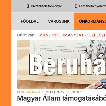
Hivatali telefonkönyv
Letölthető nyomt
FŐOLDAL
VÁROSUNK
ÖNKORMÁNY
Ön itt van:
Főlap
ÖNKORMÁNYZAT
KÖZBESZ
BERUHÁZÁSOK
2018. június 23
197
Magyar Állam támogatásából