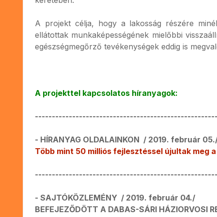
A projekt célja, hogy a lakosság részére minél
ellátottak munkaképességének mielőbbi visszaá
egészségmegőrző tevékenységek eddig is megvalósu
A projekttel kapcsolatos híranyagok:
-----------------------------------------------------
- HÍRANYAG OLDALAINKON / 2019. február 05.
Több mint 50 milliós fejlesztéssel újultak meg a
-----------------------------------------------------
- SAJTÓKÖZLEMÉNY / 2019. február 04./
BEFEJEZŐDÖTT A DABAS-SÁRI HÁZIORVOSI R