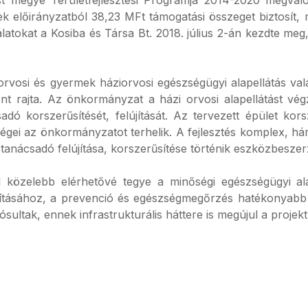
sek előirányzatból 38,23 MFt támogatási összeget biztosít
nkálatokat a Kosiba és Társa Bt. 2018. július 2-án kezdte me
áziorvosi és gyermek háziorvosi egészségügyi alapellátás va
tént rajta. Az önkormányzat a házi orvosi alapellátást v
adó korszerűsítését, felújítását. Az tervezett épület k
ségei az önkormányzatot terhelik. A fejlesztés komplex, háro
tanácsadó felújítása, korszerűsítése történik eszközbeszer
 közelebb elérhetővé tegye a minőségi egészségügyi alap
llításához, a prevenció és egészségmegőrzés hatékonyabb
ltak, ennek infrastrukturális háttere is megújul a projekt
t fejlesztések