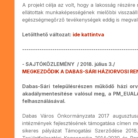
A projekt célja az volt, hogy a lakosság részére
ellátottak munkaképességének mielőbbi visszaá
egészségmegőrző tevékenységek eddig is megvalósu
Letölthető változat:
ide kattintva
-----------------------------------------------------
- SAJTÓKÖZLEMÉNY / 2018. július 3./
MEGKEZDŐDIK A DABAS-SÁRI HÁZIORVOSI RE
Dabas-Sári településrészen működő házi orvo
akadálymentesítése valósul meg, a PM_EUAL
felhasználásával.
Dabas Város Önkormányzata 2017 augusztusába
intézmények fejlesztésének támogatása címen megh
sikeres pályázat Támogatási Szerződése 2018.
Területfejlesztési Koncepciója 2014-2030 és Pe