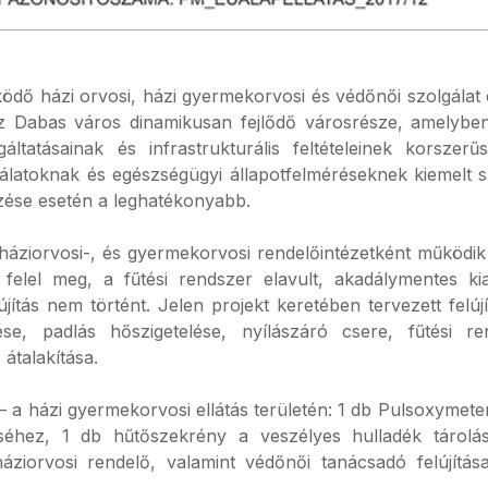
ödő házi orvosi, házi gyermekorvosi és védőnői szolgálat é
ész Dabas város dinamikusan fejlődő városrésze, amelyb
tatásainak és infrastrukturális feltételeinek korszerűs
gálatoknak és egészségügyi állapotfelméréseknek kiemelt
zése esetén a leghatékonyabb.
e háziorvosi-, és gyermekorvosi rendelőintézetként működik 
elel meg, a fűtési rendszer elavult, akadálymentes kia
újítás nem történt. Jelen projekt keretében tervezett felú
ése, padlás hőszigetelése, nyílászáró csere, fűtési r
átalakítása.
 – a házi gyermekorvosi ellátás területén: 1 db Pulsoxyme
éséhez, 1 db hűtőszekrény a veszélyes hulladék tárolá
háziorvosi rendelő, valamint védőnői tanácsadó felújítása