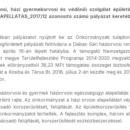
si, házi gyermekorvosi és védőnői szolgálat épületén
APELLATAS_2017/12 azonosító számú pályázat keretéb
n pályázatot nyújtott be az Önkormányzati tulajdonú 
irdetett pályázati felhívásra a Dabas-Sári háziorvosi rend
 április 16-án lépett hatályba. A támogató Nemzetgaz
st megye Területfejlesztési Programja 2014-2020 megvaló
ések előirányzatból 38,23 MFt támogatási összeget biztos
okat a Kosiba és Társa Bt. 2018. július 2-án kezdte meg és 2
or.
s háziorvosi és gyermek háziorvosi egészségügyi alapellátás
örtént rajta. Az önkormányzat a házi orvosi alapellátást 
sadó korszerűsítését, felújítását. Az épületkorszerűsít
 önkormányzatot terhelték. A fejlesztés komplex, három alap
ácsadó felújítását, korszerűsítését eszközbeszerzéssel.