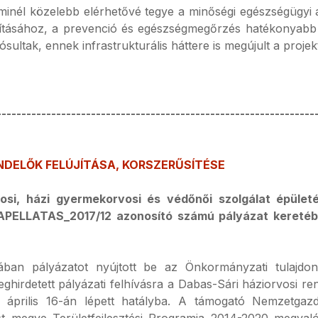
 minél közelebb elérhetővé tegye a minőségi egészségügyi al
llításához, a prevenció és egészségmegőrzés hatékonyabb
ltak, ennek infrastrukturális háttere is megújult a projek
----------------------------------------------------------------
NDELŐK FELÚJÍTÁSA, KORSZERŰSÍTÉSE
si, házi gyermekorvosi és védőnői szolgálat épületén
APELLATAS_2017/12 azonosító számú pályázat keretéb
n pályázatot nyújtott be az Önkormányzati tulajdonú 
irdetett pályázati felhívásra a Dabas-Sári háziorvosi rend
 április 16-án lépett hatályba. A támogató Nemzetgaz
st megye Területfejlesztési Programja 2014-2020 megvaló