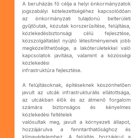
A beruházás fő célja a helyi önkormányzatok
jogszabályi kötelezettségéhez kapcsolódóan
az önkormányzati tulajdonú belterületi
gyűjtőutak, közutak korszerűsítése, felújítása,
közlekedésbiztonsági célú fejlesztése,
közszolgáltatást nyújtó létesítményeinek jobb
megközelíthetősége, a lakóterületekkel való
kapcsolatok javítása, valamint a közösségi
közlekedési
infrastruktúra fejlesztése.
A felújításoknak, építéseknek köszönhetően
javult az utcák infrastrukturális ellátottsága,
az utcákban élők és az átmenő forgalom
számára biztonságos és kényelmes
közlekedési feltételek
valósultak meg, javult a környezeti állapot,
hozzájárulva a fenntarthatósághoz és
klímavédelemhez. A felújítás hozzájárul a