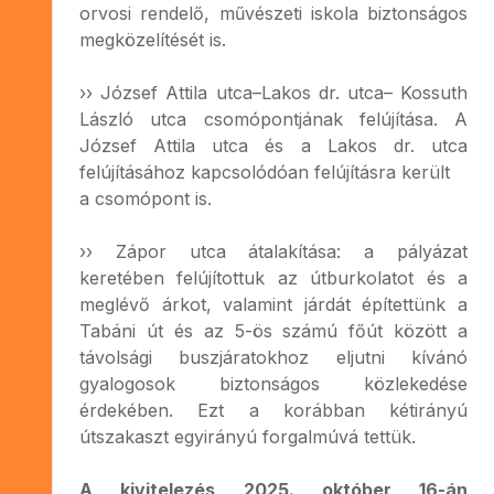
orvosi rendelő, művészeti iskola biztonságos
megközelítését is.
›› József Attila utca–Lakos dr. utca– Kossuth
László utca csomópontjának felújítása. A
József Attila utca és a Lakos dr. utca
felújításához kapcsolódóan felújításra került
a csomópont is.
›› Zápor utca átalakítása: a pályázat
keretében felújítottuk az útburkolatot és a
meglévő árkot, valamint járdát építettünk a
Tabáni út és az 5-ös számú főút között a
távolsági buszjáratokhoz eljutni kívánó
gyalogosok biztonságos közlekedése
érdekében. Ezt a korábban kétirányú
útszakaszt egyirányú forgalmúvá tettük.
A kivitelezés 2025. október 16-án