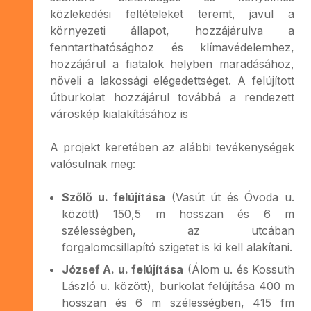
közlekedési feltételeket teremt, javul a
környezeti állapot, hozzájárulva a
fenntarthatósághoz és klímavédelemhez,
hozzájárul a fiatalok helyben maradásához,
növeli a lakossági elégedettséget. A felújított
útburkolat hozzájárul továbbá a rendezett
városkép kialakításához is
A projekt keretében az alábbi tevékenységek
valósulnak meg:
Szőlő u. felújítása
(Vasút út és Óvoda u.
között) 150,5 m hosszan és 6 m
szélességben, az utcában
forgalomcsillapító szigetet is ki kell alakítani.
József A. u. felújítása
(Álom u. és Kossuth
László u. között), burkolat felújítása 400 m
hosszan és 6 m szélességben, 415 fm