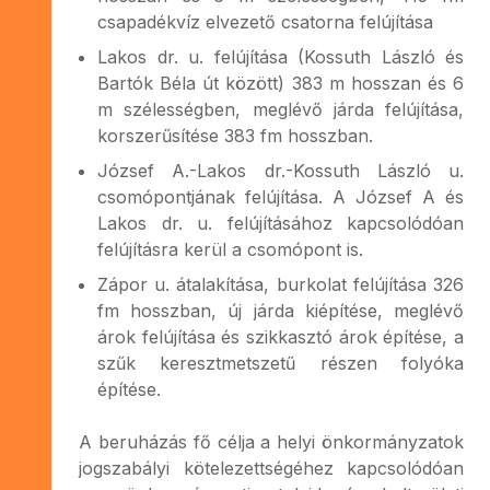
csapadékvíz elvezető csatorna felújítása
Lakos dr. u. felújítása (Kossuth László és
Bartók Béla út között) 383 m hosszan és 6
m szélességben, meglévő járda felújítása,
korszerűsítése 383 fm hosszban.
József A.-Lakos dr.-Kossuth László u.
csomópontjának felújítása. A József A és
Lakos dr. u. felújításához kapcsolódóan
felújításra kerül a csomópont is.
Zápor u. átalakítása, burkolat felújítása 326
fm hosszban, új járda kiépítése, meglévő
árok felújítása és szikkasztó árok építése, a
szűk keresztmetszetű részen folyóka
építése.
A beruházás fő célja a helyi önkormányzatok
jogszabályi kötelezettségéhez kapcsolódóan