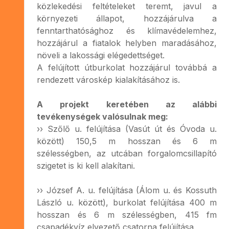
közlekedési feltételeket teremt, javul a
környezeti állapot, hozzájárulva a
fenntarthatósághoz és klímavédelemhez,
hozzájárul a fiatalok helyben maradásához,
növeli a lakossági elégedettséget.
A felújított útburkolat hozzájárul továbbá a
rendezett városkép kialakításához is.
A projekt keretében az alábbi
tevékenységek valósulnak meg:
›› Szőlő u. felújítása (Vasút út és Óvoda u.
között) 150,5 m hosszan és 6 m
szélességben, az utcában forgalomcsillapító
szigetet is ki kell alakítani.
›› József A. u. felújítása (Álom u. és Kossuth
László u. között), burkolat felújítása 400 m
hosszan és 6 m szélességben, 415 fm
csapadékvíz elvezető csatorna felújítása