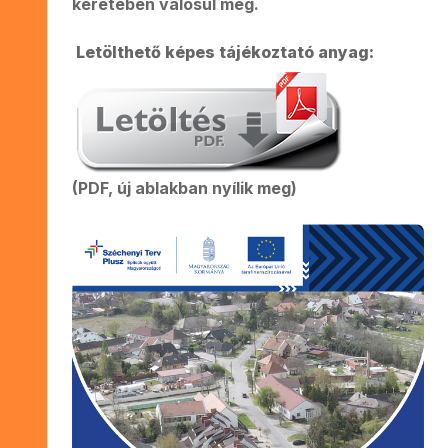
keretében valósul meg.
Letölthető képes tájékoztató anyag:
(PDF, új ablakban nyílik meg)