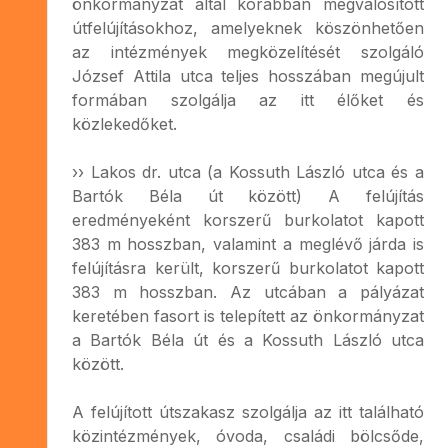
önkormányzat által korábban megvalósított
útfelújításokhoz, amelyeknek köszönhetően
az intézmények megközelítését szolgáló
József Attila utca teljes hosszában megújult
formában szolgálja az itt élőket és
közlekedőket.
›› Lakos dr. utca (a Kossuth László utca és a
Bartók Béla út között) A felújítás
eredményeként korszerű burkolatot kapott
383 m hosszban, valamint a meglévő járda is
felújításra került, korszerű burkolatot kapott
383 m hosszban. Az utcában a pályázat
keretében fasort is telepített az önkormányzat
a Bartók Béla út és a Kossuth László utca
között.
A felújított útszakasz szolgálja az itt található
közintézmények, óvoda, családi bölcsőde,