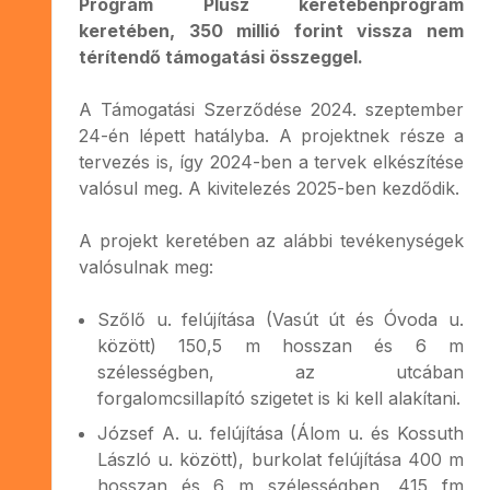
Program Plusz keretébenprogram
keretében, 350 millió forint vissza nem
térítendő támogatási összeggel.
A Támogatási Szerződése 2024. szeptember
24-én lépett hatályba. A projektnek része a
tervezés is, így 2024-ben a tervek elkészítése
valósul meg. A kivitelezés 2025-ben kezdődik.
A projekt keretében az alábbi tevékenységek
valósulnak meg:
Szőlő u. felújítása (Vasút út és Óvoda u.
között) 150,5 m hosszan és 6 m
szélességben, az utcában
forgalomcsillapító szigetet is ki kell alakítani.
József A. u. felújítása (Álom u. és Kossuth
László u. között), burkolat felújítása 400 m
hosszan és 6 m szélességben, 415 fm