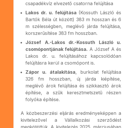
csapadékvíz elvezető csatorna felújítása
Lakos dr. u. felújítása
(Kossuth László és
Bartók Béla út között) 383 m hosszan és 6
m szélességben, meglévő járda felújítása,
korszerűsítése 383 fm hosszban.
József A.-Lakos dr.-Kossuth László u.
csomópontjának felújítása.
A József A és
Lakos dr. u. felújításához kapcsolódóan
felújításra kerül a csomópont is.
Zápor u. átalakítása
, burkolat felújítása
326 fm hosszban, új járda kiépítése,
meglévő árok felújítása és szikkasztó árok
építése, a szűk keresztmetszetű részen
folyóka építése.
A közbeszerzési eljárás eredményeképpen a
kivitelezővel a Vállalkozási szerződést
megkötöttük. A kivitelezés 2025. márciusában