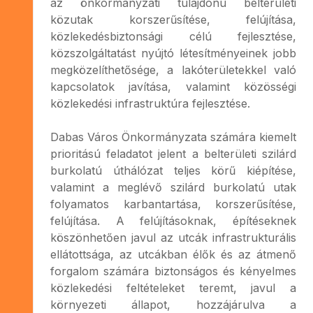
az önkormányzati tulajdonú belterületi
közutak korszerűsítése, felújítása,
közlekedésbiztonsági célú fejlesztése,
közszolgáltatást nyújtó létesítményeinek jobb
megközelíthetősége, a lakóterületekkel való
kapcsolatok javítása, valamint közösségi
közlekedési infrastruktúra fejlesztése.
Dabas Város Önkormányzata számára kiemelt
prioritású feladatot jelent a belterületi szilárd
burkolatú úthálózat teljes körű kiépítése,
valamint a meglévő szilárd burkolatú utak
folyamatos karbantartása, korszerűsítése,
felújítása. A felújításoknak, építéseknek
köszönhetően javul az utcák infrastrukturális
ellátottsága, az utcákban élők és az átmenő
forgalom számára biztonságos és kényelmes
közlekedési feltételeket teremt, javul a
környezeti állapot, hozzájárulva a