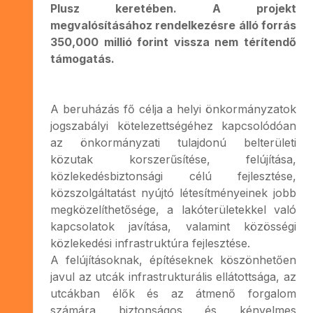
Plusz keretében. A projekt
megvalósításához rendelkezésre álló forrás
350,000 millió forint vissza nem térítendő
támogatás.
A beruházás fő célja a helyi önkormányzatok
jogszabályi kötelezettségéhez kapcsolódóan
az önkormányzati tulajdonú belterületi
közutak korszerűsítése, felújítása,
közlekedésbiztonsági célú fejlesztése,
közszolgáltatást nyújtó létesítményeinek jobb
megközelíthetősége, a lakóterületekkel való
kapcsolatok javítása, valamint közösségi
közlekedési infrastruktúra fejlesztése.
A felújításoknak, építéseknek köszönhetően
javul az utcák infrastrukturális ellátottsága, az
utcákban élők és az átmenő forgalom
számára biztonságos és kényelmes