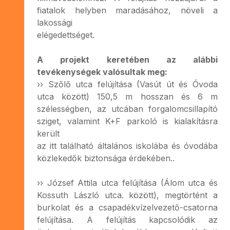
fiatalok helyben maradásához, növeli a
lakossági
elégedettséget.
A projekt keretében az alábbi
tevékenységek valósultak meg:
›› Szőlő utca felújítása (Vasút út és Óvoda
utca között) 150,5 m hosszan és 6 m
szélességben, az utcában forgalomcsillapító
sziget, valamint K+F parkoló is kialakításra
került
az itt található általános iskolába és óvodába
közlekedők biztonsága érdekében..
›› József Attila utca felújítása (Álom utca és
Kossuth László utca. között), megtörtént a
burkolat és a csapadékvízelvezető-csatorna
felújítása. A felújítás kapcsolódik az