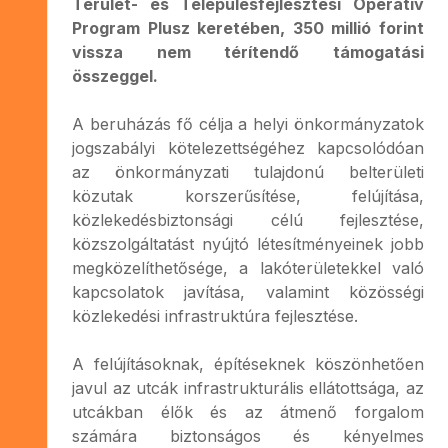
Terület- és Településfejlesztési Operatív
Program Plusz keretében, 350 millió forint
vissza nem térítendő támogatási
összeggel.
A beruházás fő célja a helyi önkormányzatok
jogszabályi kötelezettségéhez kapcsolódóan
az önkormányzati tulajdonú belterületi
közutak korszerűsítése, felújítása,
közlekedésbiztonsági célú fejlesztése,
közszolgáltatást nyújtó létesítményeinek jobb
megközelíthetősége, a lakóterületekkel való
kapcsolatok javítása, valamint közösségi
közlekedési infrastruktúra fejlesztése.
A felújításoknak, építéseknek köszönhetően
javul az utcák infrastrukturális ellátottsága, az
utcákban élők és az átmenő forgalom
számára biztonságos és kényelmes