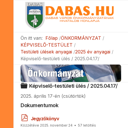
Ön itt van:
Főlap
ÖNKORMÁNYZAT
KÉPVISELŐ-TESTÜLET
Testületi ülések anyagai
2025 év anyagai
Képviselő-testületi ülés / 2025.04.17/
Mappa
Képviselő-testületi ülés / 2025.04.17/
2025. április 17-én (csütörtök)
Dokumentumok
p
Jegyzőkönyv
d
Közzétéve 2025. november 24
57 letöltés