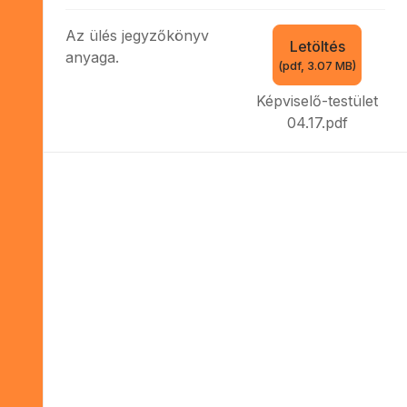
f
Az ülés jegyzőkönyv
Letöltés
anyaga.
(
pdf,
3.07 MB
)
Képviselő-testület
04.17.pdf