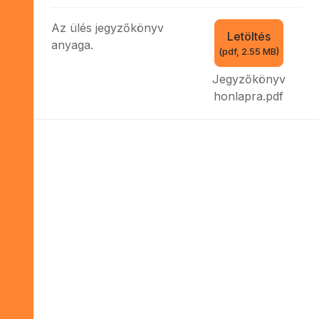
f
Az ülés jegyzőkönyv
Letöltés
anyaga.
(
pdf,
2.55 MB
)
Jegyzőkönyv
honlapra.pdf