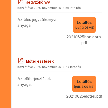
p
Jegyzőkönyv
d
Közzétéve 2025. november 25
56 letöltés
f
Az ülés jegyzőkönyvi
Letöltés
anyaga.
(
pdf,
3.01 MB
)
20210625honlapra.
pdf
p
Előterjesztések
d
Közzétéve 2025. november 25
64 letöltés
f
Az előterjesztések
Letöltés
anyagai.
(
pdf,
3.09 MB
)
20210625előterj.pdf