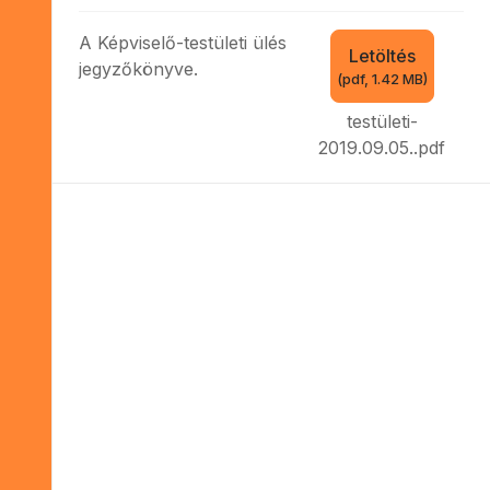
f
A Képviselő-testületi ülés
Letöltés
jegyzőkönyve.
(
pdf,
1.42 MB
)
testületi-
2019.09.05..pdf