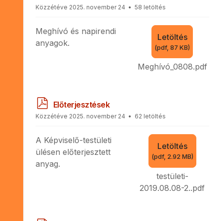
d
Közzétéve 2025. november 24
58 letöltés
f
Meghívó és napirendi
Letöltés
anyagok.
(
pdf,
87 KB
)
Meghívó_0808.pdf
p
Előterjesztések
d
Közzétéve 2025. november 24
62 letöltés
f
A Képviselő-testületi
Letöltés
ülésen előterjesztett
(
pdf,
2.92 MB
)
anyag.
testületi-
2019.08.08-2..pdf