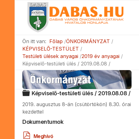
Ön itt van:
Főlap
ÖNKORMÁNYZAT
KÉPVISELŐ-TESTÜLET
Testületi ülések anyagai
2019 év anyagai
Képviselő-testületi ülés / 2019.08.08 /
Mappa
Képviselő-testületi ülés / 2019.08.08 /
2019. augusztus 8-án (csütörtökön) 8.30. órai
kezdettel
Dokumentumok
p
Meghívó