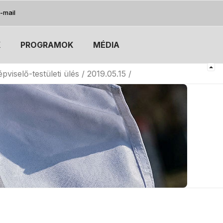
-mail
K
PROGRAMOK
MÉDIA
épviselő-testületi ülés / 2019.05.15 /