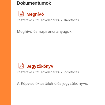
Dokumentumok
d
Meghívó
o
Közzétéve 2025. november 24
84 letöltés
k
u
Meghívó és napirendi anyagok.
m
e
n
t
u
m
p
Jegyzőkönyv
d
Közzétéve 2025. november 24
77 letöltés
f
A Képviselő-testületi ülés jegyzőkönyve.