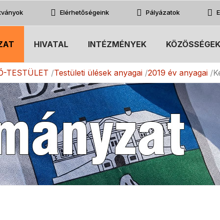
atványok
Elérhetőségeink
Pályázatok
E
ZAT
HIVATAL
INTÉZMÉNYEK
KÖZÖSSÉGE
Ő-TESTÜLET
Testületi ülések anyagai
2019 év anyagai
K