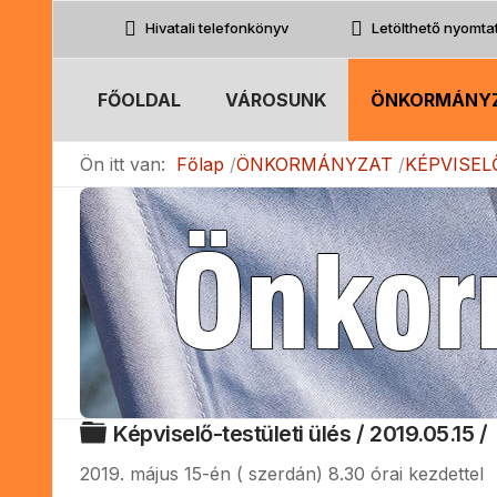
Hivatali telefonkönyv
Letölthető nyomt
FŐOLDAL
VÁROSUNK
ÖNKORMÁNY
Ön itt van:
Főlap
ÖNKORMÁNYZAT
KÉPVISEL
Mappa
Képviselő-testületi ülés / 2019.05.15 /
2019. május 15-én ( szerdán) 8.30 órai kezdettel