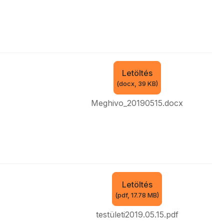
Letöltés
(
docx,
39 KB
)
Meghivo_20190515.docx
Letöltés
(
pdf,
17.78 MB
)
testületi2019.05.15.pdf