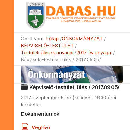
Ön itt van:
Főlap
ÖNKORMÁNYZAT
KÉPVISELŐ-TESTÜLET
Testületi ülések anyagai
2017 év anyagai
Képviselő-testületi ülés / 2017.09.05/
Mappa
Képviselő-testületi ülés / 2017.09.05/
2017. szeptember 5-én (kedden) 16.30 órai
kezdettel.
Dokumentumok
d
Meghívó