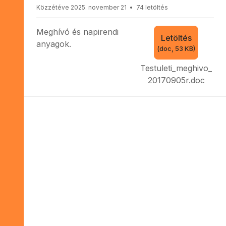
o
Közzétéve 2025. november 21
74 letöltés
k
u
Meghívó és napirendi
m
Letöltés
e
anyagok.
(
doc,
53 KB
)
n
t
Testuleti_meghivo_
u
20170905r.doc
m