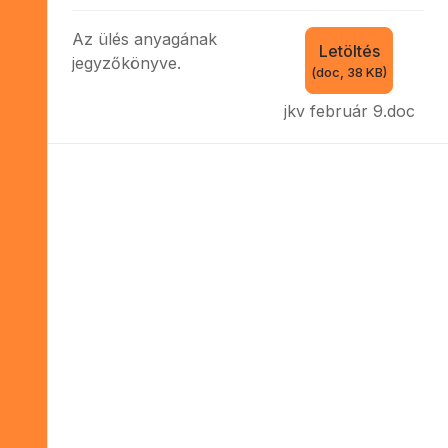
k
u
Az ülés anyagának
m
Letöltés
e
jegyzőkönyve.
(
doc,
38 KB
)
n
t
jkv február 9.doc
u
m