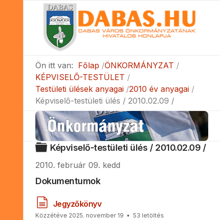
Ön itt van:
Főlap
ÖNKORMÁNYZAT
KÉPVISELŐ-TESTÜLET
Testületi ülések anyagai
2010 év anyagai
Képviselő-testületi ülés / 2010.02.09 /
Mappa
Képviselő-testületi ülés / 2010.02.09 /
2010. február 09. kedd
Dokumentumok
d
Jegyzőkönyv
o
Közzétéve 2025. november 19
53 letöltés