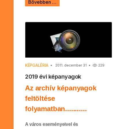
Bővebben …
KÉPGALÉRIA
2011. december 31
229
2019 évi képanyagok
Az archív képanyagok
feltöltése
folyamatban...........
A város eseményeivel és