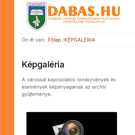
Ön itt van:
Főlap
KÉPGALÉRIA
Képgaléria
A várossal kapcsolatos rendezvények és
események képanyagainak az archív
gyűjteménye.