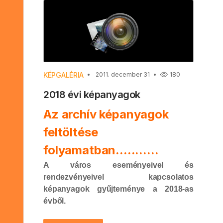
KÉPGALÉRIA
2011. december 31
180
2018 évi képanyagok
Az archív képanyagok
feltöltése
folyamatban...........
A város eseményeivel és
rendezvényeivel kapcsolatos
képanyagok gyűjteménye a 2018-as
évből.