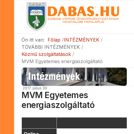
Ön itt van:
Főlap
INTÉZMÉNYEK
TOVÁBBI INTÉZMÉNYEK
Közmű szolgáltatások
MVM Egyetemes energiaszolgáltató
2017. július 30
MVM Egyetemes
energiaszolgáltató
Online