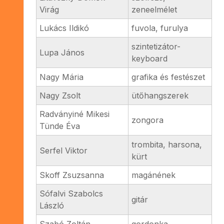
Virág
zeneelmélet
Lukács Ildikó
fuvola, furulya
szintetizátor-
Lupa János
keyboard
Nagy Mária
grafika és festészet
Nagy Zsolt
ütőhangszerek
Radványiné Mikesi
zongora
Tünde Éva
trombita, harsona,
Serfel Viktor
kürt
Skoff Zsuzsanna
magánének
Sófalvi Szabolcs
gitár
László
Szabó Zoltán
gordonka