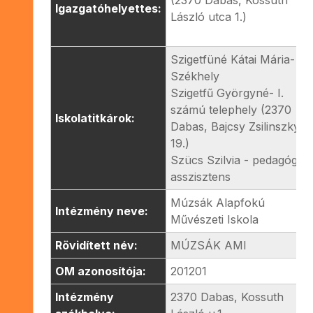
Igazgatóhelyettes:
László utca 1.)
Szigetfüné Kátai Mária-
Székhely
Szigetfű Györgyné- I.
számú telephely (2370
Iskolatitkárok:
Dabas, Bajcsy Zsilinszky u.
19.)
Szücs Szilvia - pedagógiai
asszisztens
Múzsák Alapfokú
Intézmény neve:
Művészeti Iskola
Rövidített név:
MÚZSÁK AMI
OM azonosítója:
201201
Intézmény
2370 Dabas, Kossuth