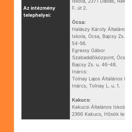
Iskola, 2371 Dabas, Rákóc
Az intézmény
F. út 2.
telephelyei:
Ócsa:
Halászy Károly Általános
Iskola, Ócsa, Bajcsy Zs. u.
54-56.
Egressy Gábor
Szabadidőközpont, Ócsa,
Bajcsy Zs. u. 46-48.
Inárcs:
Tolnay Lajos Általános Isk
Inárcs, Tolnay L. u. 1.
Kakucs:
Kakucsi Általános Iskola,
2366 Kakucs, Hősök tere 7