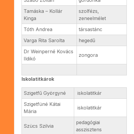
Tamáska – Kollár
szolfézs,
Kinga
zeneelmélet
Tóth Andrea
társastánc
Varga Rita Sarolta
hegedű
Dr Weinperné Kovács
zongora
Ildikó
Iskolatitkárok
Szigetfű Györgyné
iskolatitkár
Szigetfüné Kátai
iskolatitkár
Mária
pedagógiai
Szücs Szilvia
asszisztens