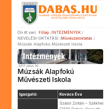
Ön itt van:
Főlap
INTÉZMÉNYEK
NEVELÉSI-OKTATÁSI
Művészetoktatás
Múzsák Alapfokú Művészeti Iskola
2017. július 30
Múzsák Alapfokú
Művészeti Iskola
Igazgató:
Kovács Éva
Szabó Zoltán – Székhely
(2370 Dabas, Kossuth