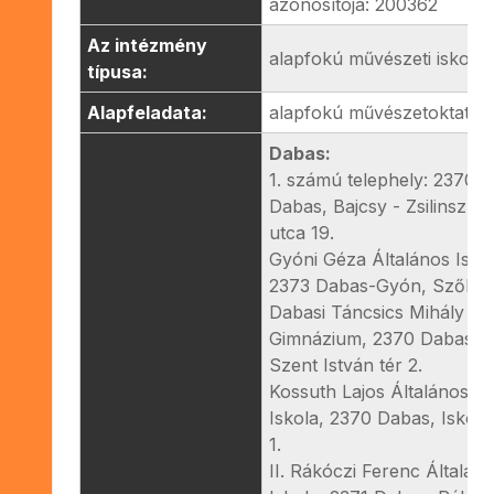
azonosítója: 200362
Az intézmény
alapfokú művészeti iskola
típusa:
Alapfeladata:
alapfokú művészetoktatás
Dabas:
1. számú telephely: 2370
Dabas, Bajcsy - Zsilinszky
utca 19.
Gyóni Géza Általános Iskol
2373 Dabas-Gyón, Szőlő u.
Dabasi Táncsics Mihály
Gimnázium, 2370 Dabas
Szent István tér 2.
Kossuth Lajos Általános
Iskola, 2370 Dabas, Iskola
1.
II. Rákóczi Ferenc Általán