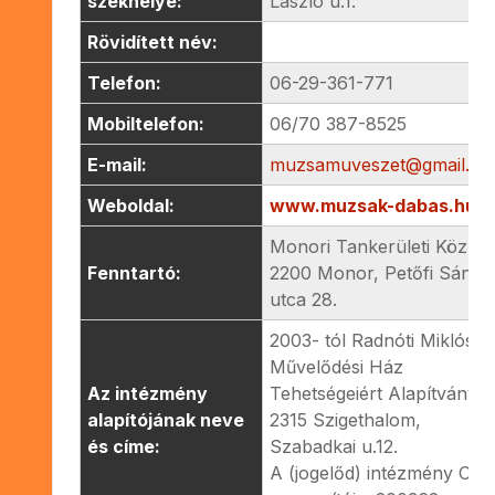
székhelye:
László u.1.
Rövidített név:
Telefon:
06-29-361-771
Mobiltelefon:
06/70 387-8525
E-mail:
muzsamuveszet@gmail.c
Weboldal:
www.muzsak-dabas.hu
Monori Tankerületi Közpo
Fenntartó:
2200 Monor, Petőfi Sándo
utca 28.
2003- tól Radnóti Miklós
Művelődési Ház
Az intézmény
Tehetségeiért Alapítvány
alapítójának neve
2315 Szigethalom,
és címe:
Szabadkai u.12.
A (jogelőd) intézmény OM