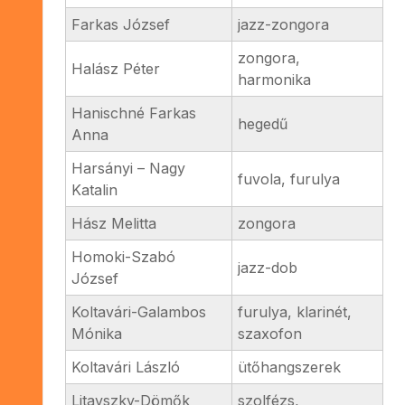
Farkas József
jazz-zongora
zongora,
Halász Péter
harmonika
Hanischné Farkas
hegedű
Anna
Harsányi – Nagy
fuvola, furulya
Katalin
Hász Melitta
zongora
Homoki-Szabó
jazz-dob
József
Koltavári-Galambos
furulya, klarinét,
Mónika
szaxofon
Koltavári László
ütőhangszerek
Litavszky-Dömők
szolfézs,