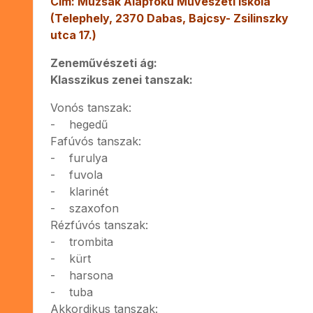
Cím: Múzsák Alapfokú Művészeti Iskola
(Telephely, 2370 Dabas, Bajcsy- Zsilinszky
utca 17.)
Zeneművészeti ág:
Klasszikus zenei tanszak:
Vonós tanszak:
- hegedű
Fafúvós tanszak:
- furulya
- fuvola
- klarinét
- szaxofon
Rézfúvós tanszak:
- trombita
- kürt
- harsona
- tuba
Akkordikus tanszak: