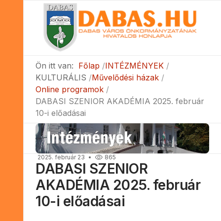
Ön itt van:
Főlap
INTÉZMÉNYEK
KULTURÁLIS
Művelődési házak
Online programok
DABASI SZENIOR AKADÉMIA 2025. február
10-i előadásai
2025. február 23
865
DABASI SZENIOR
AKADÉMIA 2025. február
10-i előadásai