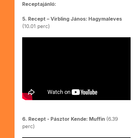
Receptajánló:
5. Recept – Virbling János: Hagymaleves
(10.01 perc)
6. Recept - Pásztor Kende: Muffin
(6.39
perc)