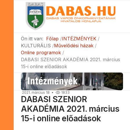
Ön itt van:
Főlap
INTÉZMÉNYEK
KULTURÁLIS
Művelődési házak
Online programok
DABASI SZENIOR AKADÉMIA 2021. március
15-i online előadások
2021. március 18
1833
DABASI SZENIOR
AKADÉMIA 2021. március
15-i online előadások