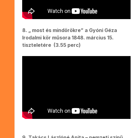
8. „ most és mindörökre” a Gyóni Géza
Irodalmi kör műsora 1848. március 15.
tiszteletére (3.55 perc)
9. Takács Lászlóné Anita – nemzeti színű