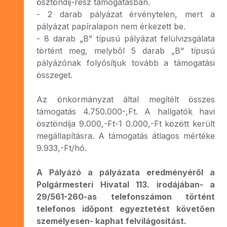
ösztöndíj-rész támogatásban.
- 2 darab pályázat érvénytelen, mert a
pályázat papíralapon nem érkezett be.
- 8 darab „B" típusú pályázat felülvizsgálata
történt meg, melyből 5 darab „B" típusú
pályázónak folyósítjuk tovább a támogatási
összeget.
Az önkormányzat által megítélt összes
támogatás 4.750.000-,Ft. A hallgatók havi
ösztöndíja 9.000,-Ft-1 0.000,-Ft között került
megállapításra. A támogatás átlagos mértéke
9.933,-Ft/hó.
A Pályázó a pályázata eredményéről a
Polgármesteri Hivatal 113. irodájában- a
29/561-260-as telefonszámon történt
telefonos időpont egyeztetést követően
személyesen- kaphat felvilágosítást.