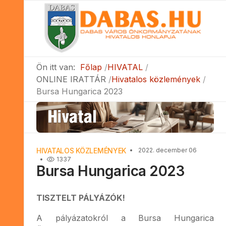
Ön itt van:
Főlap
HIVATAL
ONLINE IRATTÁR
Hivatalos közlemények
Bursa Hungarica 2023
HIVATALOS KÖZLEMÉNYEK
2022. december 06
1337
Bursa Hungarica 2023
TISZTELT PÁLYÁZÓK!
A pályázatokról a Bursa Hungarica