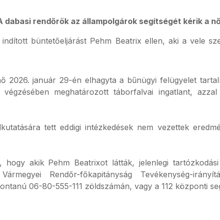
A dabasi rendőrök az állampolgárok segítségét kérik a n
ndított büntetőeljárást Pehm Beatrix ellen, aki a vele s
ő 2026. január 29-én elhagyta a bűnügyi felügyelet tarta
 végzésében meghatározott táborfalvai ingatlant, azzal 
lkutatására tett eddigi intézkedések nem vezettek eredm
 hogy akik Pehm Beatrixot látták, jelenlegi tartózkodás
Vármegyei Rendőr-főkapitányság Tevékenység-irányít
fontanú 06-80-555-111 zöldszámán, vagy a 112 központi se