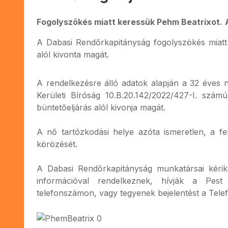
Fogolyszökés miatt keressük Pehm Beatrixot.
A Dabasi Rendőrkapitányság fogolyszökés miatt i
alól kivonta magát.
A rendelkezésre álló adatok alapján a 32 éves n
Kerületi Bíróság 10.B.20.142/2022/427-I. számú
büntetőeljárás alól kivonja magát.
A nő tartózkodási helye azóta ismeretlen, a fe
körözését.
A Dabasi Rendőrkapitányság munkatársai kérik,
információval rendelkeznek, hívják a Pest 
telefonszámon, vagy tegyenek bejelentést a Tele