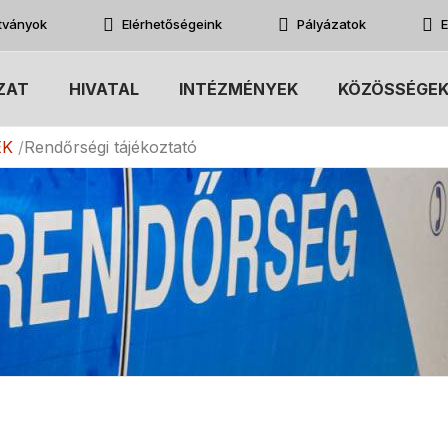
atványok
Elérhetőségeink
Pályázatok
E
ZAT
HIVATAL
INTÉZMÉNYEK
KÖZÖSSÉGE
EK
Rendőrségi tájékoztató