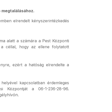
ő megtalálásához.
zemben elrendelt kényszerintézkedés
lma alatt a számára a Pest Központi
a céllal, hogy az ellene folytatott
ényre, ezért a hatóság elrendelte a
i helyével kapcsolatban érdemleges
ási Központját a 06-1-236-28-96.
gélyhívón.