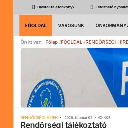
Hivatali telefonkönyv
Letölthető nyomt
FŐOLDAL
VÁROSUNK
ÖNKORMÁNY
Ön itt van:
Főlap
FŐOLDAL
RENDŐRSÉGI HÍR
RENDŐRSÉGI HÍREK
2026. február 02
408
Rendőrségi tájékoztató