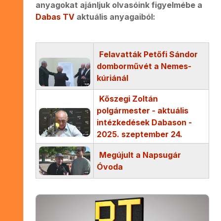
anyagokat ajánljuk olvasóink figyelmébe a
Dabas TV
aktuális anyagaiból:
Felavatták Petőfi Sándor
domborművét a Nemes-
kúriánál
Kőszegi Zoltán
polgármester - aktuális
intézkedések Dabason -
2025. szeptember 24.
Megújult a Napsugár
Óvoda