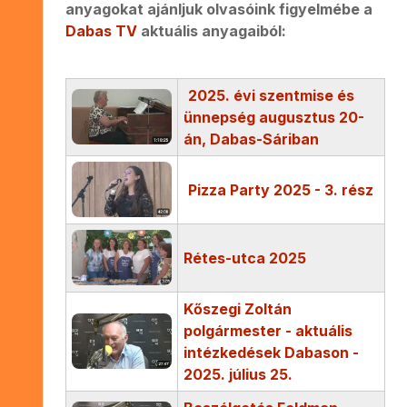
anyagokat ajánljuk olvasóink figyelmébe a
Dabas TV
aktuális anyagaiból:
2025. évi szentmise és
ünnepség augusztus 20-
án, Dabas-Sáriban
Pizza Party 2025 - 3. rész
Rétes-utca 2025
Kőszegi Zoltán
polgármester - aktuális
intézkedések Dabason -
2025. július 25.