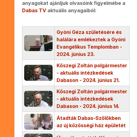
anyagokat ajánljuk olvasóink figyelmébe a
Dabas TV
aktuális anyagaiból:
Gyóni Géza születésére és
halálára emlékeztek a Gyóni
Evangélikus Templomban -
2024. június 23.
Kőszegi Zoltán polgármester
- aktuális intézkedések
Dabason - 2024. június 21.
Kőszegi Zoltán polgármester
- aktuális intézkedések
Dabason - 2024. június 14.
Átadták Dabas-Szőlőkben
az új közösségi ház épületét