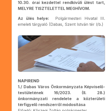
10.30. órai kezdettel rendkívüli ülést tart,
MELYRE TISZTELETTEL MEGHÍVOM.
Az ülés helye:
Polgármesteri Hivatal III.
emeleti tárgyaló (Dabas, Szent István tér l/b.)
NAPIREND
1./ Dabas Város Önkormányzata Képviselő-
testületének 16/2023. (II. 28.)
önkormányzati rendelete a közterületi
térfigyelő rendszerről módosítása
Előadó: Kőszegi Zoltán polgármester