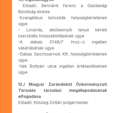
Előadó: Bennárik Ferenc a Gazdasági
Bizottság elnöke
-Evangélikus bölcsőde helyiségbérletének
ügye
- Lovarda, alsóbesnyői tanya bérleti
szerződés hosszabbításának ügye
-A dabasi 0148/7 hrsz.-ú ingatlan
vásárlásának ügye
-Dabas Sportcsarnok Kft. helyiségbérleteinek
ügye
-Vak Bottyán utcai ingatlan értékesítésének
ügye
12./ Magyar Zarándokút Önkormányzati
Társulás társulási megállapodásának
elfogadása
Előadó: Kőszegi Zoltán polgármester