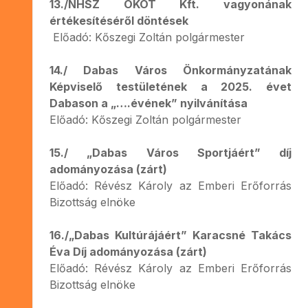
13./NHSZ ÖKOT Kft. vagyonának
értékesítéséről döntések
Előadó: Kőszegi Zoltán polgármester
14./ Dabas Város Önkormányzatának
Képviselő testületének a 2025. évet
Dabason a „….évének” nyilvánítása
Előadó: Kőszegi Zoltán polgármester
15./ „Dabas Város Sportjáért” díj
adományozása (zárt)
Előadó: Révész Károly az Emberi Erőforrás
Bizottság elnöke
16./„Dabas Kultúrájáért” Karacsné Takács
Éva Díj adományozása (zárt)
Előadó: Révész Károly az Emberi Erőforrás
Bizottság elnöke