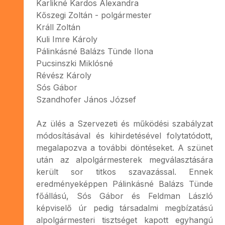
Karlikné Kardos Alexandra
Kőszegi Zoltán - polgármester
Králl Zoltán
Kuli Imre Károly
Pálinkásné Balázs Tünde Ilona
Pucsinszki Miklósné
Révész Károly
Sós Gábor
Szandhofer János József
Az ülés a Szervezeti és működési szabályzat
módosításával és kihirdetésével folytatódott,
megalapozva a további döntéseket. A szünet
után az alpolgármesterek megválasztására
került sor titkos szavazással. Ennek
eredményeképpen Pálinkásné Balázs Tünde
főállású, Sós Gábor és Feldman László
képviselő úr pedig társadalmi megbízatású
alpolgármesteri tisztséget kapott egyhangú