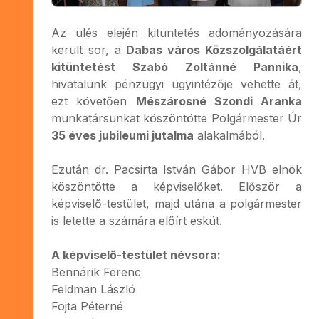
Az ülés elején kitüntetés adományozására
került sor, a
Dabas város Közszolgálatáért
kitüntetést Szabó Zoltánné Pannika
,
hivatalunk pénzügyi ügyintézője vehette át,
ezt követően
Mészárosné Szondi Aranka
munkatársunkat köszöntötte Polgármester Úr
35 éves jubileumi jutalma
alakalmából.
Ezután dr. Pacsirta István Gábor HVB elnök
köszöntötte a képviselőket. Először a
képviselő-testület, majd utána a polgármester
is letette a számára előírt esküt.
A képviselő-testület névsora:
Bennárik Ferenc
Feldman László
Fojta Péterné